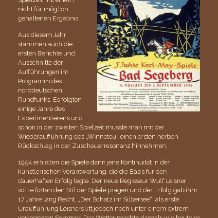
nicht für möglich
gehaltenen Ergebnis.
Aus diesem Jahr
stammen auch die
ersten Berichte und
Ausschnitte der
Aufführungen im
Programm des
norddeutschen
Rundfunks. Es folgten
einige Jahre des
Experimentierens und
schon in der zweiten Spielzeit musste man mit der
Wiederaufführung des „Winnetou“ einen ersten herben
Rückschlag in der Zuschauerresonanz hinnehmen.
1954 erhielten die Spiele dann jene Kontinuität in der
künstlerischen Verantwortung, die die Basis für den
dauerhaften Erfolg legte. Der neue Regisseur Wulf Leisner
sollte fortan den Stil der Spiele prägen und der Erfolg gab ihm
17 Jahre lang Recht. „Der Schatz im Silbersee“ als erste
Uraufführung Leisners litt jedoch noch unter einem extrem
verregneten Sommer. Das Wetter machte damals wie heute so