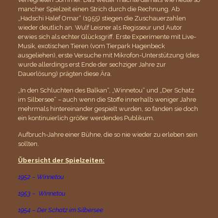
mancher Spielzeit einen Strich durch die Rechnung. Ab
„Hadschi Halef Omar“ (1955) stiegen die Zuschauerzahlen
wieder deutlich an. Wulf Leisner als Regisseur und Autor
erwies sich als echter Glücksgriff. Erste Experimente mit Live-
Musik, exotischen Tieren (vom Tierpark Hagenbeck
ausgeliehen), erste Versuche mit Mikrofon-Unterstützung (dies
wurde allerdings erst Ende der sechziger Jahre zur
Dauerlösung) prägten diese Ära.
„In den Schluchten des Balkan“, „Winnetou“ und „Der Schatz
im Silbersee“ – auch wenn die Stoffe innerhalb weniger Jahre
mehrmals hintereinander gespielt wurden, so fanden sie doch
ein kontinuierlich größer werdendes Publikum.
Aufbruch-Jahre einer Bühne, die so nie wieder zu erleben sein
sollten.
Übersicht der Spielzeiten:
1952 – Winnetou
1953 – Winnetou
1954 – Der Schatz im Silbersee