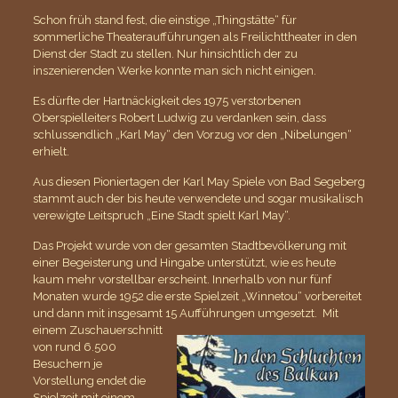
Schon früh stand fest, die einstige „Thingstätte“ für
sommerliche Theateraufführungen als Freilichttheater in den
Dienst der Stadt zu stellen. Nur hinsichtlich der zu
inszenierenden Werke konnte man sich nicht einigen.
Es dürfte der Hartnäckigkeit des 1975 verstorbenen
Oberspielleiters Robert Ludwig zu verdanken sein, dass
schlussendlich „Karl May“ den Vorzug vor den „Nibelungen“
erhielt.
Aus diesen Pioniertagen der Karl May Spiele von Bad Segeberg
stammt auch der bis heute verwendete und sogar musikalisch
verewigte Leitspruch „Eine Stadt spielt Karl May“.
Das Projekt wurde von der gesamten Stadtbevölkerung mit
einer Begeisterung und Hingabe unterstützt, wie es heute
kaum mehr vorstellbar erscheint. Innerhalb von nur fünf
Monaten wurde 1952 die erste Spielzeit „Winnetou“ vorbereitet
und dann mit insgesamt 15 Aufführungen umgesetzt. Mit
einem Zuschauerschnitt
von rund 6.500
Besuchern je
Vorstellung endet die
Spielzeit mit einem