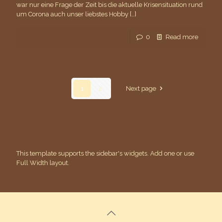
war nur eine Frage der Zeit bis die aktuelle Krisensituation rund
um Corona auch unser liebstes Hobby
[…]
0
Read more
1
2
Next page
This template supports the sidebar's widgets.
Add one
or use
Full Width layout.