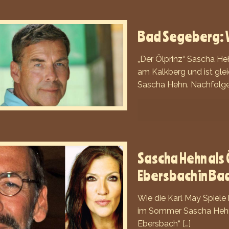
Bad Segeberg: W
„Der Ölprinz“ Sascha Hehn
am Kalkberg und ist gle
Sascha Hehn. Nachfolge
Sascha Hehn als 
Ebersbach in B
Wie die Karl May Spiele 
im Sommer Sascha Hehn a
Ebersbach“
[…]