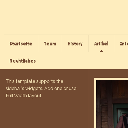
Startseite
Team
History
Artikel
Int
Rechtliches
This template supports the
sidebar's widgets.
Add one
or use
Full Width layout.