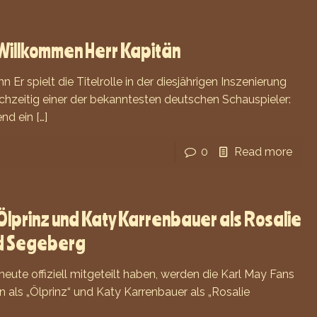
illkommen Herr Kapitän
 Er spielt die Titelrolle in der diesjährigen Inszenierung
ichzeitig einer der bekanntesten deutschen Schauspieler:
nd ein
[…]
0
Read more
Ölprinz und Katy Karrenbauer als Rosalie
ad Segeberg
heute offiziell mitgeteilt haben, werden die Karl May Fans
ls „Ölprinz“ und Katy Karrenbauer als „Rosalie