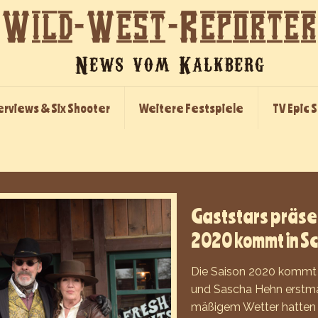
erviews & Six Shooter
Weitere Festspiele
TV Epic 
Gaststars präsen
2020 kommt in S
Die Saison 2020 kommt 
und Sascha Hehn erstmal
mäßigem Wetter hatten