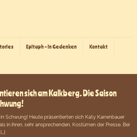
Stories
Epitaph – in Gedenken
Kontakt
tieren sich am Kalkberg. Die Saison
chwung!
in Schwung! Heute präsentierten sich Katy Karrenbauer
s in ihren, sehr ansprechenden, Kostümen der Presse. Bei
[…]