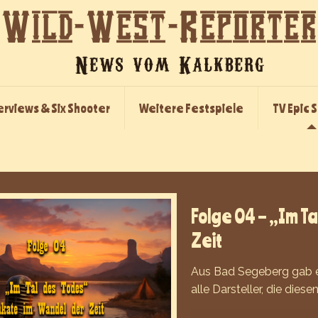
erviews & Six Shooter
Weitere Festspiele
TV Epic 
Folge 04 – „Im T
Zeit
Aus Bad Segeberg gab es
alle Darsteller, die die