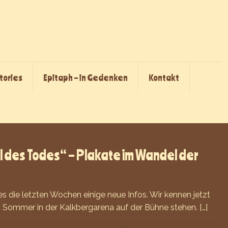
Stories
Epitaph – in Gedenken
Kontakt
al des Todes“ – Plakate im Wandel der
 die letzten Wochen einige neue Infos. Wir kennen jetzt
sen Sommer in der Kalkbergarena auf der Bühne stehen.
[…]