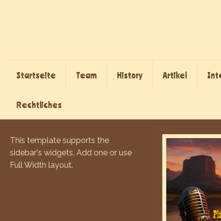
Startseite
Team
History
Artikel
Int
Rechtliches
This template supports the
sidebar's widgets.
Add one
or use
Full Width layout.