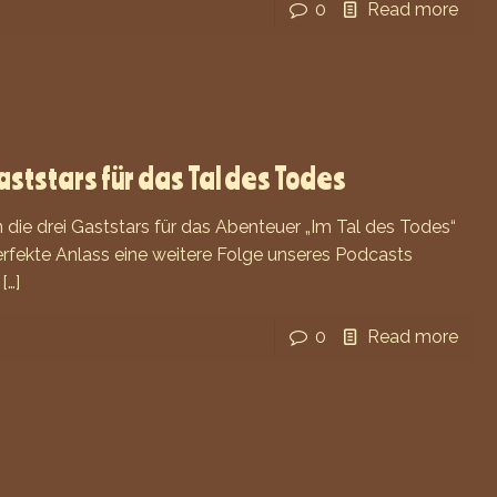
0
Read more
aststars für das Tal des Todes
die drei Gaststars für das Abenteuer „Im Tal des Todes“
fekte Anlass eine weitere Folge unseres Podcasts
[…]
0
Read more