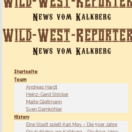
Startseite
Team
Andreas Hardt
Heinz-Gerd Stricker
Malte Gleßmann
Sven Damköhler
History
Eine Stadt spielt Karl May – Die 50er Jahre
Die Kultjahre am Kalkberg – Die 60er Jahre