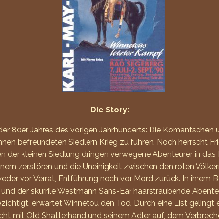
Die Story:
der 80er Jahres des vorigen Jahrhunderts: Die Komantschen u
hnen befreundeten Siedlern Krieg zu führen. Noch herrscht F
der kleinen Siedlung dringen verwegene Abenteurer in das La
n zerstören und die Uneinigkeit zwischen den roten Völkern
eder vor Verrat, Entführung noch vor Mord zurück. In ihrem
 und der skurrile Westmann Sans-Ear haarsträubende Abente
htigt, erwartet Winnetou den Tod. Durch eine List gelingt 
icht mit Old Shatterhand und seinem Adler auf, dem Verbrech