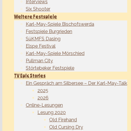
Interviews
Six Shooter
Weitere Festspiele
Karl-May-Spiele Bischofswerda
Festspiele Burgrieden
SüKMFS Dasing
Elspe Festival
Karl-May-Spiele Mörschied
Pullman City
Störtebeker Festspiele
TV Epic Stories
Ein Gespräch am Silbersee – Der Karl-May-Talk
2025
2026
Online-Lesungen
Lesung 2020
Old Firehand
Old Cursing Dry