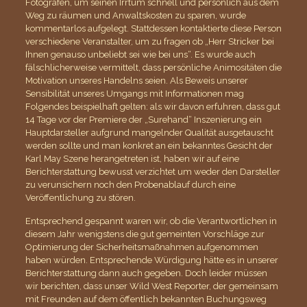
Fotografen, um seinen Irrtum schnell und persönlich aus dem
Weg zu räumen und Anwaltskosten zu sparen, wurde
kommentarlos aufgelegt. Stattdessen kontaktierte diese Person
verschiedene Veranstalter
,
um zu fragen ob „Herr Stricker bei
Ihnen genauso unbeliebt sei wie bei uns“. Es wurde auch
fälschlicherweise vermittelt, dass persönliche Animositäten die
Motivation unseres Handelns seien. Als Beweis unserer
Sensibilität unseres Umgangs mit Informationen mag
Folgendes beispielhaft gelten: als wir davon erfuhren, dass gut
14 Tage vor der Premiere der „Surehand“ Inszenierung ein
Hauptdarsteller aufgrund mangelnder Qualität ausgetauscht
werden sollte und man konkret an ein bekanntes Gesicht der
Karl May Szene herangetreten ist, haben wir auf eine
Berichterstattung bewusst verzichtet um weder den Darsteller
zu verunsichern noch den Probenablauf durch eine
Veröffentlichung zu stören.
Entsprechend gespannt waren wir, ob die Verantwortlichen in
diesem Jahr wenigstens die gut gemeinten Vorschläge zur
Optimierung der Sicherheitsmaßnahmen aufgenommen
haben würden. Entsprechende Würdigung hätte es in unserer
Berichterstattung dann auch gegeben. Doch leider müssen
wir berichten, dass unser Wild West Reporter, der gemeinsam
mit Freunden auf dem öffentlich bekannten Buchungsweg