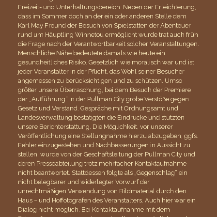
Freizeit- und Unterhaltungsbereich. Neben der Erleichterung,
dass im Sommer doch an der ein oder anderen Stelle dem
Karl May Freund der Besuch von Spielstätten der Abenteuer
rund um Häuptling Winnetou ermöglicht wurde trat auch früh
die Frage nach der Verantwortbarkeit solcher Veranstaltungen.
Menschliche Nähe bedeutete damals wie heute ein
gesundheitliches Risiko. Gesetzlich wie moralisch war und ist
jeder Veranstalter in der Pflicht, das Wohl seiner Besucher
angemessen zu berücksichtigen und zu schützen. Umso
größer unsere Überraschung, bei dem Besuch der Premiere
der „Aufführung“ in der Pullman City grobe Verstöße gegen
Gesetz und Verstand. Gespräche mit Ordnungsamt und
Landesverwaltung bestätigten die Eindrücke und stützten
unsere Berichterstattung. Die Möglichkeit, vor unserer
Veröffentlichung eine Stellungnahme hierzu abzugeben, ggfs.
Fehler einzugestehen und Nachbesserungen in Aussicht zu
stellen, wurde von der Geschäftsleitung der Pullman City und
deren Presseabteilung trotz mehrfacher Kontaktaufnahme
nicht beantwortet. Stattdessen folgte als „Gegenschlag“ ein
nicht belegbarer und widerlegter Vorwurf der
unrechtmäßigen Verwendung von Bildmaterial durch den
Haus – und Hoffotografen des Veranstalters. Auch hier war ein
Dialog nicht möglich. Bei Kontaktaufnahme mit dem