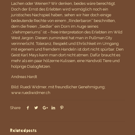
Lachen oder Weinen? Wir denken, beides wäre berechtigt.
Doch der Ernst des Erlebten wird womöglich noch ein
juristisches Nachspiel haben, sehen wir hier doch einige
bedeutende Rechte von einem „Rinderbaron“ beschnitten,
dem die freien „Siedler“ ein Dorn im Auge seines
„Viehimperiums“ ist – freie Interpretation des Erlebten im Wild
West Jargon. Diesen zumindest hat man in Pullman City
verinnerlicht. Toleranz, Respekt und Ehrlichkeit im Umgang
mit eigenem und fremdem Handeln ist dort nicht spürbar. Den
Geist Karl Mays kann man dort nicht atmen. Dafür braucht es
mehr als ein paar hölzerne Kulissen, eine Handvoll Tiere und
holprige Dialogfetzen.
Andreas Hardt
Bild: Ruedi Widmer, mit freundlicher Genehmigung;
www.ruediwidmer.ch
Share
Related posts