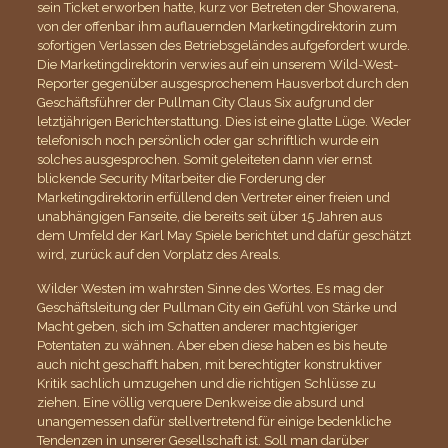
sein Ticket erworben hatte, kurz vor Betreten der Showarena,
von der offenbar ihm auflauernden Marketingdirektorin zum
sofortigen Verlassen des Betriebsgeländes aufgefordert wurde.
Die Marketingdirektorin verwies auf ein unserem Wild-West-
Reporter gegenüber ausgesprochenem Hausverbot durch den
Geschäftsführer der Pullman City Claus Six aufgrund der
letztjährigen Berichterstattung. Dies ist eine glatte Lüge. Weder
telefonisch noch persönlich oder gar schriftlich wurde ein
solches ausgesprochen. Somit geleiteten dann vier ernst
blickende Security Mitarbeiter die Forderung der
Marketingdirektorin erfüllend den Vertreter einer freien und
unabhängigen Fanseite, die bereits seit über 15 Jahren aus
dem Umfeld der Karl May Spiele berichtet und dafür geschätzt
wird, zurück auf den Vorplatz des Areals.
Wilder Westen im wahrsten Sinne des Wortes. Es mag der
Geschäftsleitung der Pullman City ein Gefühl von Stärke und
Macht geben, sich im Schatten anderer machtgieriger
Potentaten zu wähnen. Aber eben diese haben es bis heute
auch nicht geschafft haben, mit berechtigter konstruktiver
Kritik sachlich umzugehen und die richtigen Schlüsse zu
ziehen. Eine völlig verquere Denkweise die absurd und
unangemessen dafür stellvertretend für einige bedenkliche
Tendenzen in unserer Gesellschaft ist. Soll man darüber