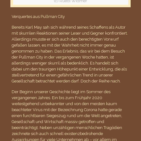
(c) Ruedi Widmer
Verquertes aus Pullman City
Bereits Karl May sah sich während seines Schaffens als Autor
mit skurrilen Reaktionen seiner Leser und Gegner konfrontiert.
Allerdings musste er sich auch den berechtigten Vorwurf
gefallen lassen, es mit der Wahrheit nicht immer genau
genommen zu haben. Das Erlebnis, das wir bei dem Besuch
der Pullman City in der vergangenen Woche hatten, ist
allerdings weniger skurril als bedenklich. Es handelt sich
dabei um den traurigen Höhepunkt einer Entwicklung, die als
stellvertretend für einen gefährlichen Trend in unserer
Gesellschaft betrachtet werden darf. Doch der Reihe nach.
Der Beginn unserer Geschichte liegt im Sommer des
vergangenen Jahres. Ein bis zum Frühjahr 2020
weitestgehend unbekannter und von den meisten kaum
beachteter Virus mit der Bezeichnung Corona hatte gerade
einen furchtbaren Siegeszug rund um die Welt angetreten,
Gesellschaft und Wirtschaft massiv getroffen und
beeinträchtigt. Neben unzähligen menschlichen Tragödien
zeichnete sich auch schnell existenzbedrohende
Auswirkungen für viele Unternehmen ab – vor allem im