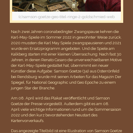
(c)samson-goetze-geo-titel-ringe-2-goldschmied-web
Nach zwei Jahren coronabedingter Zwangspause kehren die
Karl-May-Spiele im Sommer 2022 in gewohnter Weise zurück.
2020 mussten die Karl May Spiele zwangspausieren und 2021
wurde ein Ersatzprogramm angeboten. Und die Spiele am
Kalkberg starten mit einer kleinen Überraschung: Nach fast 30
Jahren, in denen Renato Casaro die unverwechselbaren Motive
der Karl-May-Spiele gestaltet hat, übernimmt ein neuer
Künstler diese Aufgabe: Samson Goetze (34) aus Osterrönfeld
bei Rendsburg wurde mit seinen Arbeiten für das Magazin Der
Spiegel, für National Geographic und Geo Epoche zu einem
jungen Star der Branche.
Am 08. April wird das Plakat veröffentlicht und Samson
Goetze der Presse vorgestellt. Außerdem gibt es am 08.
April viele wichtige Informationen rund um die Sommersaison
2022 und den kurz bevorstehenden Neustart des
Kartenvorverkaufs.
Das angezeigte Titelbild ist eine Illustration von Samson Goetze