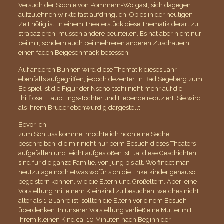
Versuch der Sophie von Pommern-Wolgast, sich dagegen
aufzulehnen wirkte fast aufdringlich. Ob es in der heutigen
Zeit nötig ist, in einem Theaterstück diese Thematik derart zu
strapazieren, müssen andere beurteilen. Es hat aber nicht nur
bei mir, sondern auch bei mehreren anderen Zuschauern,
einen faden Beigeschmack besessen.
Auf anderen Bühnen wird diese Thematik dieses Jahr
ebenfalls aufgegriffen, jedoch dezenter. In Bad Segeberg zum
Beispiel ist die Figur der Nscho-tschi nicht mehr auf die
„hilflose“ Häuptlings-Tochter und Liebende reduziert. Sie wird
als ihrem Bruder ebenwürdig dargestellt.
Bevor ich
zum Schluss komme, möchte ich noch eine Sache
beschreiben, die mir nicht nur beim Besuch dieses Theaters
aufgefallen und leicht aufgestoßen ist: Ja, diese Geschichten
sind für die ganze Familie, von jung bis alt. Wo findet man
heutzutage noch etwas wofür sich die Enkelkinder genauso
begeistern können, wie die Eltern und Großeltern. Aber: eine
Vorstellung mit einem Kleinkind zu besuchen, welches nicht
älter als 1-2 Jahre ist, sollten die Eltern vor einem Besuch
überdenken. In unserer Vorstellung verließ eine Mutter mit
ihrem kleinen Kind ca. 10 Minuten nach Beginn der