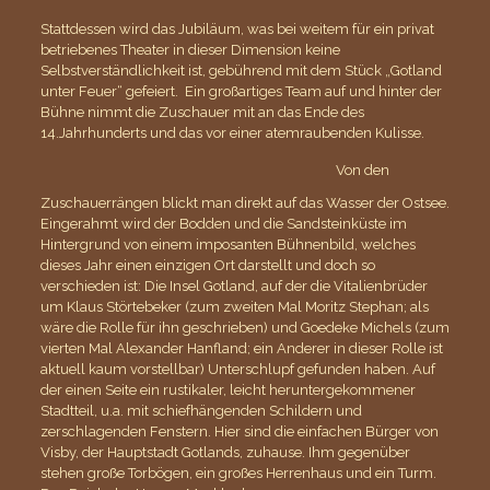
Stattdessen wird das Jubiläum, was bei weitem für ein privat
betriebenes Theater in dieser Dimension keine
Selbstverständlichkeit ist, gebührend mit dem Stück „Gotland
unter Feuer“ gefeiert. Ein großartiges Team auf und hinter der
Bühne nimmt die Zuschauer mit an das Ende des
14.Jahrhunderts und das vor einer atemraubenden Kulisse.
Von den
Zuschauerrängen blickt man direkt auf das Wasser der Ostsee.
Eingerahmt wird der Bodden und die Sandsteinküste im
Hintergrund von einem imposanten Bühnenbild, welches
dieses Jahr einen einzigen Ort darstellt und doch so
verschieden ist: Die Insel Gotland, auf der die Vitalienbrüder
um Klaus Störtebeker (zum zweiten Mal Moritz Stephan; als
wäre die Rolle für ihn geschrieben) und Goedeke Michels (zum
vierten Mal Alexander Hanfland; ein Anderer in dieser Rolle ist
aktuell kaum vorstellbar) Unterschlupf gefunden haben. Auf
der einen Seite ein rustikaler, leicht heruntergekommener
Stadtteil, u.a. mit schiefhängenden Schildern und
zerschlagenden Fenstern. Hier sind die einfachen Bürger von
Visby, der Hauptstadt Gotlands, zuhause. Ihm gegenüber
stehen große Torbögen, ein großes Herrenhaus und ein Turm.