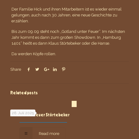
Der Familie Hick und ihren Mitarbeitern ist es wieder einmal
gelungen, auch nach 30 Jahren, eine neue Geschichte zu
erzählen.
Bis zum 09.09 steht noch „Gotland unter Feuer“. Im nächsten
Jahr kommt es dann zum großen Showdown. In „Hamburg
1401“ heißt es dann Klaus Störtebeker oder die Hanse.
Da werden Köpfe rollen.
Share
Related posts
26. Juli 2025
Alter Klaus – neuer Störtebeker
Read more