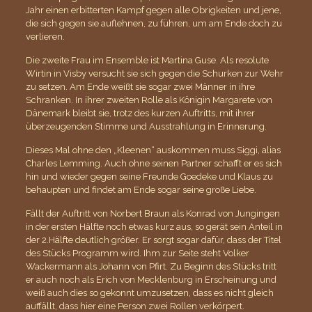
Jahr einen erbitterten Kampf gegen alle Obrigkeiten und jene,
die sich gegen sie auflehnen, zu führen, um am Ende doch zu
verlieren.
Die zweite Frau im Ensemble ist Martina Guse. Als resolute
Wirtin in Visby versucht sie sich gegen die Schurken zur Wehr
zu setzen. Am Ende weißt sie sogar zwei Männer in ihre
Schranken. In ihrer zweiten Rolle als Königin Margarete von
Dänemark bleibt sie, trotz des kurzen Auftritts, mit ihrer
überzeugenden Stimme und Ausstrahlung in Erinnerung.
Dieses Mal ohne den „Kleenen“ auskommen muss Siggi, alias
Charles Lemming. Auch ohne seinen Partner schafft er es sich
hin und wieder gegen seine Freunde Goedeke und Klaus zu
behaupten und findet am Ende sogar seine große Liebe.
Fällt der Auftritt von Norbert Braun als Konrad von Jungingen
in der ersten Hälfte noch etwas kurz aus, so gerät sein Anteil in
der 2.Hälfte deutlich größer. Er sorgt sogar dafür, dass der Titel
des Stücks Programm wird. Ihm zur Seite steht Volker
Wackermann als Johann von Pfirt. Zu Beginn des Stücks tritt
er auch noch als Erich von Mecklenburg in Erscheinung und
weiß auch dies so gekonnt umzusetzen, dass es nicht gleich
auffällt, dass hier eine Person zwei Rollen verkörpert.