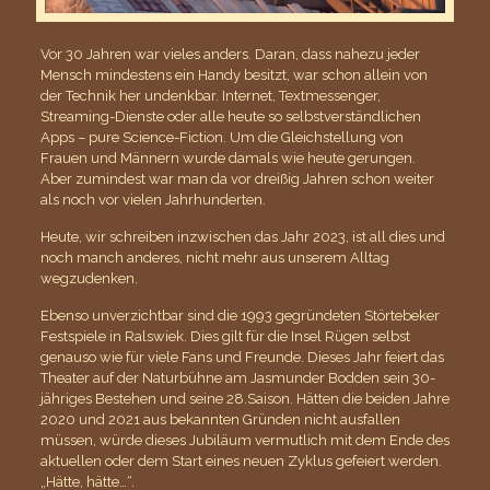
Vor 30 Jahren war vieles anders. Daran, dass nahezu jeder
Mensch mindestens ein Handy besitzt, war schon allein von
der Technik her undenkbar. Internet, Textmessenger,
Streaming-Dienste oder alle heute so selbstverständlichen
Apps – pure Science-Fiction. Um die Gleichstellung von
Frauen und Männern wurde damals wie heute gerungen.
Aber zumindest war man da vor dreißig Jahren schon weiter
als noch vor vielen Jahrhunderten.
Heute, wir schreiben inzwischen das Jahr 2023, ist all dies und
noch manch anderes, nicht mehr aus unserem Alltag
wegzudenken.
Ebenso unverzichtbar sind die 1993 gegründeten Störtebeker
Festspiele in Ralswiek. Dies gilt für die Insel Rügen selbst
genauso wie für viele Fans und Freunde. Dieses Jahr feiert das
Theater auf der Naturbühne am Jasmunder Bodden sein 30-
jähriges Bestehen und seine 28.Saison. Hätten die beiden Jahre
2020 und 2021 aus bekannten Gründen nicht ausfallen
müssen, würde dieses Jubiläum vermutlich mit dem Ende des
aktuellen oder dem Start eines neuen Zyklus gefeiert werden.
„Hätte, hätte…“.