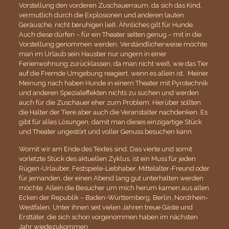
Vorstellung den vorderen Zuschauerraum, da sich das Kind,
vermutlich durch die Explosionen und anderen lauten
Geräusche, nicht beruhigen ließ. Ähnliches gilt für Hunde.
Auch diese dürfen – für ein Theater selten genug – mit in die
Vorstellung genommen werden. Verständlicherweise möchte
man im Urlaub sein Haustier nur ungern in einer
Ferienwohnung zurücklassen, da man nicht weiß, wie das Tier
auf die Fremde Umgebung reagiert, wenn es allein ist. Meiner
Meinung nach haben Hunde in einem Theater mit Pyrotechnik
und anderen Spezialeffekten nichts zu suchen und werden
auch für die Zuschauer eher zum Problem. Hierüber sollten
die Halter der Tiere aber auch die Veranstalter nachdenken. Es
gibt für alles Lösungen, damit man dieses einzigartige Stück
und Theater ungestört und voller Genuss besuchen kann.
Womit wir am Ende des Textes sind. Das vierte und somit
vorletzte Stück des aktuellen Zyklus, ist ein Muss für jeden
Rügen-Urlauber, Festspiele-Liebhaber, Mittelalter-Freund oder
für jemanden, der einen Abend lang gut unterhalten werden
möchte. Allein die Besucher um mich herum kamen aus allen
Ecken der Republik – Baden-Württemberg, Berlin, Nordrhein-
Westfalen. Unter ihnen seit vielen Jahren treue Gäste und
Ersttäter, die sich schon vorgenommen haben im nächsten
Jahr wiedezukommen.