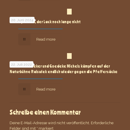
20. Juni 2024
Der Kopf ist ab, der Lack noch lange nicht
Read more
22. Juli 2022
Klaus Störtebeker und Goedeke Michels kämpfen auf der
Naturbühne Ralswiek endlich wieder gegen die Pfeffersäcke
Read more
Schreibe einen Kommentar
Deine E-Mail-Adresse wird nicht veröffentlicht.
Erforderliche
Felder sind mit
*
markiert