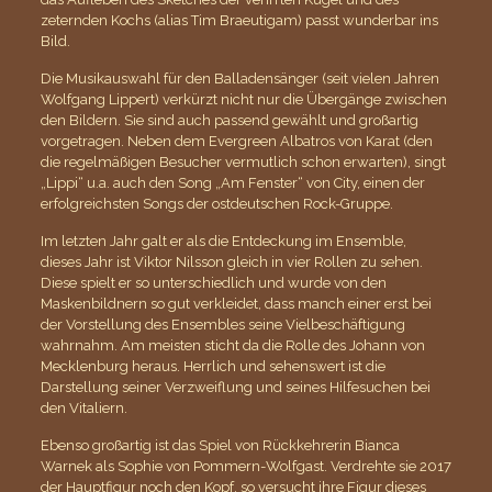
zeternden Kochs (alias Tim Braeutigam) passt wunderbar ins
Bild.
Die Musikauswahl für den Balladensänger (seit vielen Jahren
Wolfgang Lippert) verkürzt nicht nur die Übergänge zwischen
den Bildern. Sie sind auch passend gewählt und großartig
vorgetragen. Neben dem Evergreen Albatros von Karat (den
die regelmäßigen Besucher vermutlich schon erwarten), singt
„Lippi“ u.a. auch den Song „Am Fenster“ von City, einen der
erfolgreichsten Songs der ostdeutschen Rock-Gruppe.
Im letzten Jahr galt er als die Entdeckung im Ensemble,
dieses Jahr ist Viktor Nilsson gleich in vier Rollen zu sehen.
Diese spielt er so unterschiedlich und wurde von den
Maskenbildnern so gut verkleidet, dass manch einer erst bei
der Vorstellung des Ensembles seine Vielbeschäftigung
wahrnahm. Am meisten sticht da die Rolle des Johann von
Mecklenburg heraus. Herrlich und sehenswert ist die
Darstellung seiner Verzweiflung und seines Hilfesuchen bei
den Vitaliern.
Ebenso großartig ist das Spiel von Rückkehrerin Bianca
Warnek als Sophie von Pommern-Wolfgast. Verdrehte sie 2017
der Hauptfigur noch den Kopf, so versucht ihre Figur dieses