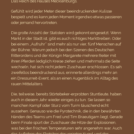
Das Reich des Hauses Mecklenburgs.
Gefühlt wird jeder Meter dieser beeindruckenden Kulisse
bespielt und es kann jeden Moment irgendwo etwas passieren
oder jemand hervortreten.
Die große Anzahl der Statisten wird gekonnt eingesetzt. Wenn
Markt in der Stadt ist, gibt es auch richtiges Markttreiben. Oder
bei einem „Aufruhr“ sind mehr als nur vier, fünf Menschen auf
der Bühne. Warum jedoch bei den Szenen des Deutschen
Ritterordens und der Königin Margarete mehrere Reiter mit
ihren Pferden lediglich Kreise ziehen und mehrmals die Seite
wechseln, hat sich nicht jedem Zuschauer erschlossen. Es sah
zweifellos beeindruckend aus, erinnerte allerdings mehr an
ein Dressurreit-Event, als an einen Augenblick im Alltag des
rauen Mittelalters.
Die, teilweise, bereits Störtebeker-erprobten Stuntleute, haben
auch in diesem Jahr wieder einiges zu tun. Sie lassen so
manchen Kampf oder Sturz vom Turm täuschend echt
aussehen. Genauso wie die Pyrotechnik, die in den bewährten
Händen des Teams um Fred und Tim Braeutigam liegt. Gerade
beim Finale spürt der Zuschauer die Hitze der Explosionen,
was bei den frischen Temperaturen sehr angenehm war. Auch
das Aufleben des Sketches der verirrten Kugel und des