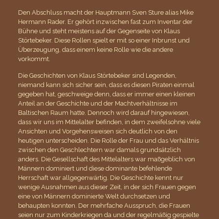
Den Abschluss macht der Hauptmann Sven Sture alias Mike
Hermann Rader. Er gehört inzwischen fast zum Inventar der
Bühne und steht meistens auf der Gegenseite von Klaus
Störtebeker. Diese Rollen spielt er mit so einer Inbrunst und
Überzeugung, dass einem keine Rolle wie die andere
vorkommt.
Die Geschichten von Klaus Störtebeker sind Legenden,
niemand kann sich sicher sein, dass es diesen Piraten einmal
gegeben hat, geschweige denn, dass er immer einen kleinen
Anteil an der Geschichte und der Machtverhältnisse im
Baltischen Raum hatte. Dennoch wird darauf hingewiesen,
dass wir uns im Mittelalter befinden, in dem zweifelsohne viele
Ansichten und Vorgehensweisen sich deutlich von den
heutigen unterscheiden. Die Rolle der Frau und das Verhältnis
zwischen den Geschlechtern war damals grundsätzlich
anders. Die Gesellschaft des Mittelalters war maßgeblich von
Männern dominiert und diese dominante befehlende
Herrschaft war allgegenwärtig. Die Geschichte kennt nur
wenige Ausnahmen aus dieser Zeit, in der sich Frauen gegen
eine von Männern dominierte Welt durchsetzen und
behaupten konnten. Der mehrfache Ausspruch, die Frauen
seien nur zum Kinderkriegen da und der regelmäßig gespielte