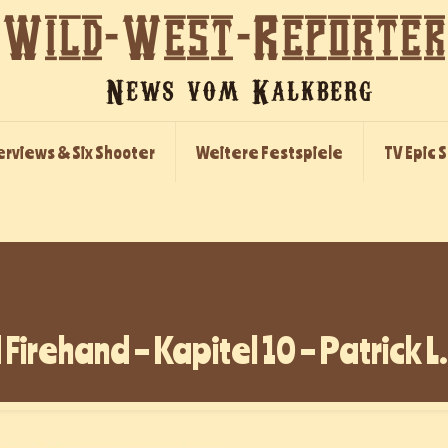
erviews & Six Shooter
Weitere Festspiele
TV Epic 
rehand – Kapitel 10 – Patrick L