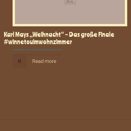
Karl Mays „Weihnacht“ – Das große Finale
#winnetouimwohnzimmer
Read more