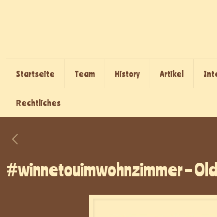
Startseite
Team
History
Artikel
Int
Rechtliches
#winnetouimwohnzimmer – Old Fi