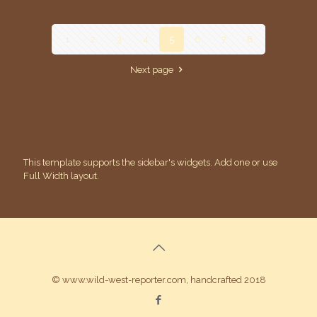
1
2
3
4
5
6
7
8
Next page
This template supports the sidebar's widgets.
Add one
or use
Full Width layout.
© www.wild-west-reporter.com, handcrafted 2018