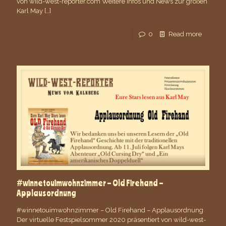
von wild-west-reporter.com Weitere Infos und News zur großen
Karl May
[…]
0
Read more
#winnetouimwohnzimmer – Old Firehand –
Applausordnung
#winnetouimwohnzimmer – Old Firehand – Applausordnung
Der virtuelle Festspielsommer 2020 präsentiert von wild-west-