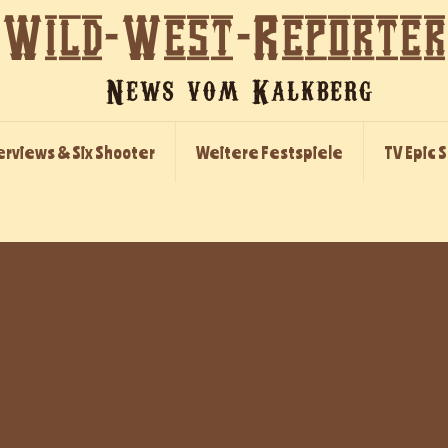
erviews & Six Shooter
Weitere Festspiele
TV Epic 