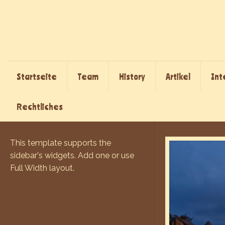
Startseite
Team
History
Artikel
Int
Rechtliches
This template supports the
sidebar's widgets.
Add one
or use
Full Width layout.