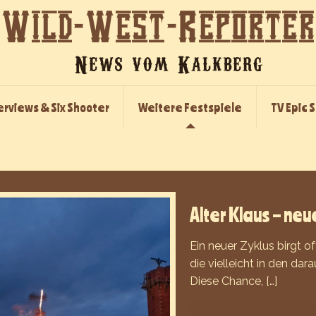
erviews & Six Shooter
Weitere Festspiele
TV Epic 
Alter Klaus – ne
Ein neuer Zyklus birgt o
die vielleicht in den da
Diese Chance,
[…]