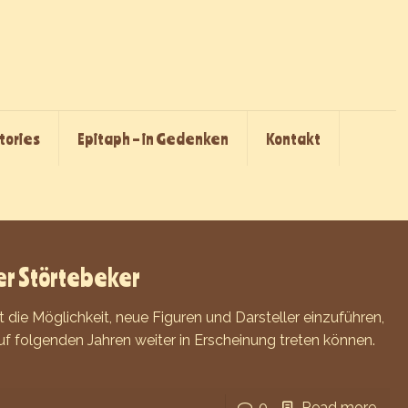
Stories
Epitaph – in Gedenken
Kontakt
uer Störtebeker
ft die Möglichkeit, neue Figuren und Darsteller einzuführen,
rauf folgenden Jahren weiter in Erscheinung treten können.
0
Read more