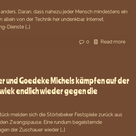
s anders. Daran, dass nahezu jeder Mensch mindestens ein
 allein von der Technik her undenkbar. Internet,
ng-Dienste
[…]
0
Read more
er und Goedeke Michels kämpfen auf der
wiek endlich wieder gegen die
tück melden sich die Störtebeker Festspiele zurück aus
nden Zwangspause. Eine rundum begeisternde
Augen der Zuschauer wieder
[…]