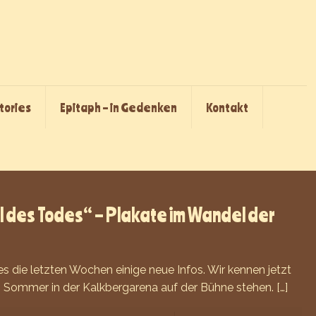
Stories
Epitaph – in Gedenken
Kontakt
al des Todes“ – Plakate im Wandel der
 die letzten Wochen einige neue Infos. Wir kennen jetzt
sen Sommer in der Kalkbergarena auf der Bühne stehen.
[…]