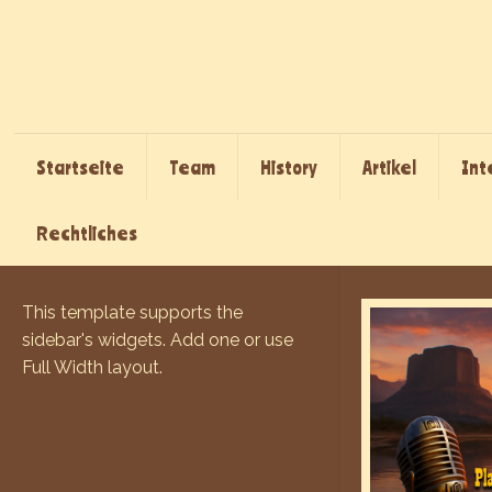
Startseite
Team
History
Artikel
Int
Rechtliches
This template supports the
sidebar's widgets.
Add one
or use
Full Width layout.