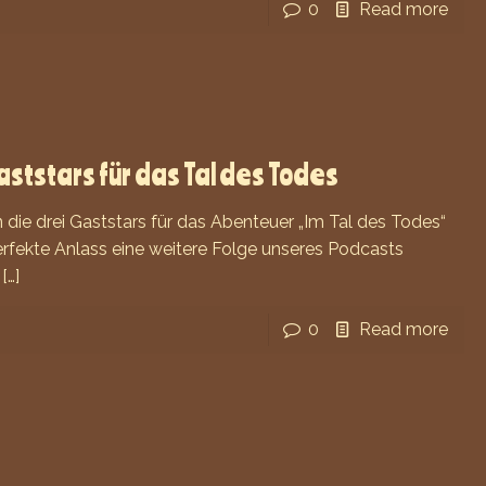
0
Read more
aststars für das Tal des Todes
die drei Gaststars für das Abenteuer „Im Tal des Todes“
fekte Anlass eine weitere Folge unseres Podcasts
[…]
0
Read more