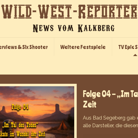
erviews & Six Shooter
Weitere Festspiele
TV Epic 
Folge 04 – „Im T
Zeit
Aus Bad Segeberg gab es
alle Darsteller, die die