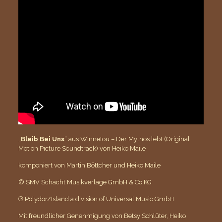
„
Bleib Bei Uns
“ aus Winnetou – Der Mythos lebt (Original
Motion Picture Soundtrack) von Heiko Maile
komponiert von Martin Böttcher und Heiko Maile
© SMV Schacht Musikverlage GmbH & Co.KG
℗ Polydor/Island a division of Universal Music GmbH
Mit freundlicher Genehmigung von Betsy Schlüter, Heiko