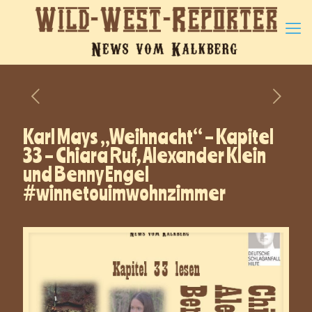
Karl Mays „Weihnacht“ – Kapitel
33 – Chiara Ruf, Alexander Klein
und Benny Engel
#winnetouimwohnzimmer