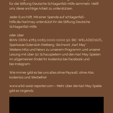
für die Stiftung Deutsche Schlaganfall-Hilfe sammeln. Helft
uns, diese wichtige Arbeit zu unterstützen.
Jeder Euro hilft. Mit einer Spende auf
schlaganfall-
hilfe.de/karlmay
unterstützt ihr die Stiftung Deutsche
Schlaganfall-Hilfe
oder über
IBAN: DE80 4785 0065 0000 0000 50; BIC: WELADED1GTL,
Sparkasse Gütersloh-Rietberg; Stichwort „Karl May“.
Weitere Infos und News zu unserem Programm und unserer
Lesung mit über 50 Schauspielern und den Karl May Spielen
im allgemeinen findet Ihr kostenlos bei
Facebook
und
bei
Instagram
.
Wie immer gibt es bei uns alles ohne Paywall, ohne Abo,
kostenlos und Werbefrei!
www.wild-west-reporter.com – Mehr über die Karl May Spiele
gibt es nirgends.