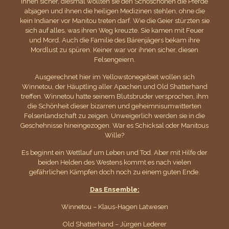
ihnen sicher, diesmal wollten sie den Schoschonen die Pferde
abjagen und ihnen die heiligen Medizinen stehlen, ohne die
kein Indianer vor Manitou treten darf. Wie die Geier stürzten sie
sich auf alles, was ihren Weg kreuzte. Sie kamen mit Feuer
und Mord. Auch die Familie des Bärenjägers bekam ihre
Mordlust zu spüren. Keiner war vor ihnen sicher, diesen
Felsengeiern.
Ausgerechnet hier im Yellowstonegebiet wollen sich
Winnetou, der Häuptling aller Apachen und Old Shatterhand
treffen. Winnetou hatte seinem Blutsbruder versprochen, ihm
die Schönheit dieser bizarren und geheimnisumwitterten
Felsenlandschaft zu zeigen. Unweigerlich werden sie in die
Geschehnisse hineingezogen. War es Schicksal oder Manitous
Wille?
Es beginnt ein Wettlauf um Leben und Tod. Aber mit Hilfe der
beiden Helden des Westens kommt es nach vielen
gefährlichen Kämpfen doch noch zu einem guten Ende.
Das Ensemble:
Winnetou – Klaus-Hagen Latwesen
Old Shatterhand – Jürgen Lederer