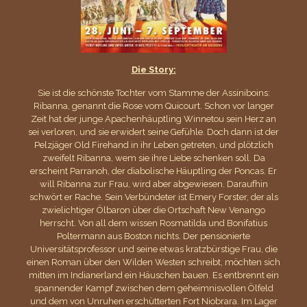
Die Story:
Sie ist die schönste Tochter vom Stamme der Assiniboins:
Ribanna, genannt die Rose vom Quicourt. Schon vor langer
Zeit hat der junge Apachenhäuptling Winnetou sein Herz an
sei verloren, und sie erwidert seine Gefühle. Doch dann ist der
Pelzjäger Old Firehand in ihr Leben getreten, und plötzlich
zweifelt Ribanna, wem sie ihre Liebe schenken soll. Da
erscheint Parranoh, der diabolische Häuptling der Poncas. Er
will Ribanna zur Frau, wird aber abgewiesen. Daraufhin
schwört er Rache. Sein Verbündeter ist Emery Forster, der als
zwielichtiger Ölbaron über die Ortschaft New Venango
herrscht. Von all dem wissen Rosmatilda und Bonifatius
Poltermann aus Boston nichts. Der pensionierte
Universitätsprofessor und seine etwas kratzbürstige Frau, die
einen Roman über den Wilden Westen schreibt, möchten sich
mitten im Indianerland ein Häuschen bauen. Es entbrennt ein
spannender Kampf zwischen dem geheimnisvollen Ölfeld
und dem von Unruhen erschütterten Fort Niobrara. Im Lager