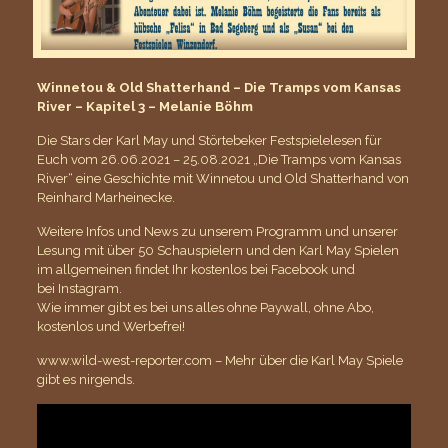
Winnetou & Old Shatterhand – Die Tramps vom Kansas
River – Kapitel 3 – Melanie Böhm
Die Stars der Karl May und Störtebeker Festspielelesen für
Euch vom 26.06.2021 – 25.08.2021 „Die Tramps vom Kansas
River“ eine Geschichte mit Winnetou und Old Shatterhand von
Reinhard Marheinecke.
Weitere Infos und News zu unserem Programm und unserer
Lesung mit über 50 Schauspielern und den Karl May Spielen
im allgemeinen findet Ihr kostenlos bei
Facebook
und
bei
Instagram
.
Wie immer gibt es bei uns alles ohne Paywall, ohne Abo,
kostenlos und Werbefrei!
www.wild-west-reporter.com – Mehr über die Karl May Spiele
gibt es nirgends.