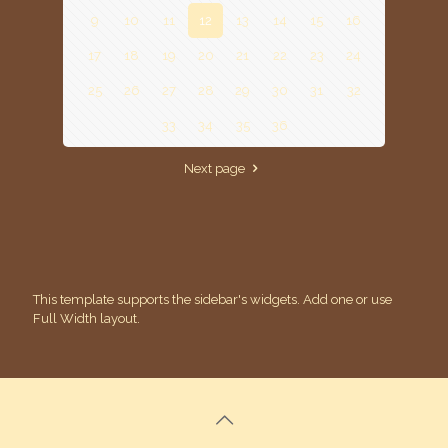
9
10
11
12
13
14
15
16
17
18
19
20
21
22
23
24
25
26
27
28
29
30
31
32
33
34
35
36
Next page
This template supports the sidebar's widgets.
Add one
or use
Full Width layout.