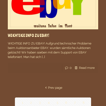
WICHTIGE INFO ZU EBAY!
WICHTIGE INFO ZU EBAY! Aufgrund technischer Probleme
beim Auktionsanbieter EBAY, wurden sämtliche Auktionen
gelöscht! Wir haben soeben mit dem Support von EBAY
telefoniert. Man hat sich
[…]
0
Read more
Prev page
1
2
3
4
5
6
7
8