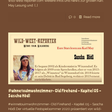
wild-west-reporter.com Weitere Infos und News zur großen Karl
May Lesung und
[…]
0
Read more
#winnetouimwohnzimmer- Old Firehand – Kapitel 05 –
Sascha Hödl
#winnetouimwohnzimmer- Old Firehand – Kapitel 05 – Sascha
Hödl Der virtuelle Festspielsommer 2020 präsentiert von wild-