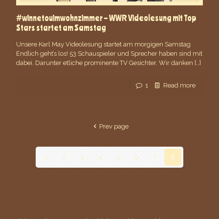
#winnetouimwohnzimmer – WWR Videolesung mit Top
Stars startet am Samstag
Unsere Karl May Videolesung startet am morgigen Samstag
Endlich geht’s los! 53 Schauspieler und Sprecher haben sind mit
dabei. Darunter etliche prominente TV Gesichter. Wir danken
[…]
1
Read more
Prev page
1
2
3
4
5
6
7
8