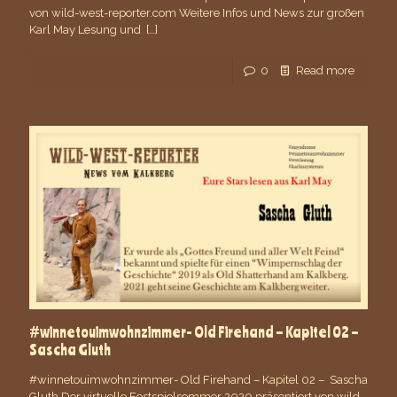
von wild-west-reporter.com Weitere Infos und News zur großen
Karl May Lesung und
[…]
0
Read more
#winnetouimwohnzimmer- Old Firehand – Kapitel 02 –
Sascha Gluth
#winnetouimwohnzimmer- Old Firehand – Kapitel 02 – Sascha
Gluth Der virtuelle Festspielsommer 2020 präsentiert von wild-