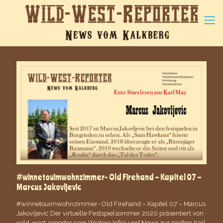
#winnetouimwohnzimmer- Old Firehand – Kapitel 07 –
Marcus Jakovljevic
#winnetouimwohnzimmer- Old Firehand – Kapitel 07 – Marcus
Jakovljevic Der virtuelle Festspielsommer 2020 präsentiert von
wild-west-reporter.com Weitere Infos und News zur großen Karl