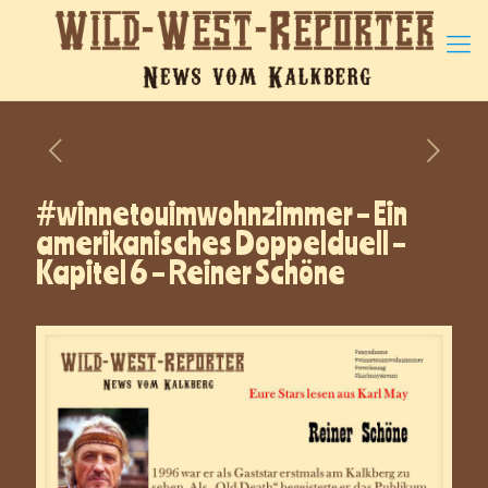
#winnetouimwohnzimmer – Ein
amerikanisches Doppelduell –
Kapitel 6 – Reiner Schöne