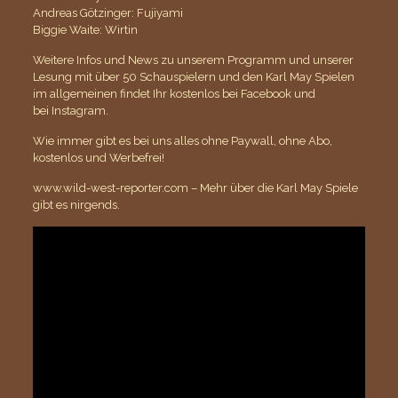
Andreas Götzinger: Fujiyami
Biggie Waite: Wirtin
Weitere Infos und News zu unserem Programm und unserer
Lesung mit über 50 Schauspielern und den Karl May Spielen
im allgemeinen findet Ihr kostenlos bei
Facebook
und
bei
Instagram
.
Wie immer gibt es bei uns alles ohne Paywall, ohne Abo,
kostenlos und Werbefrei!
www.wild-west-reporter.com – Mehr über die Karl May Spiele
gibt es nirgends.