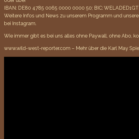
oder über
IBAN: DE80 4785 0065 0000 0000 50; BIC: WELADED1GTL, S
Weitere Infos und News zu unserem Programm und unserer L
bei
Instagram
.
Wie immer gibt es bei uns alles ohne Paywall, ohne Abo, k
www.wild-west-reporter.com – Mehr über die Karl May Spiel