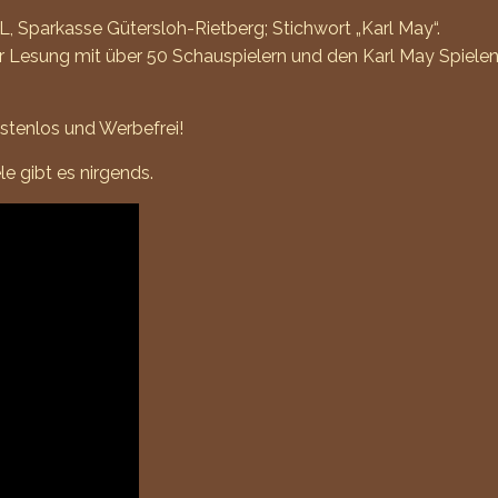
parkasse Gütersloh-Rietberg; Stichwort „Karl May“.
esung mit über 50 Schauspielern und den Karl May Spielen i
ostenlos und Werbefrei!
e gibt es nirgends.