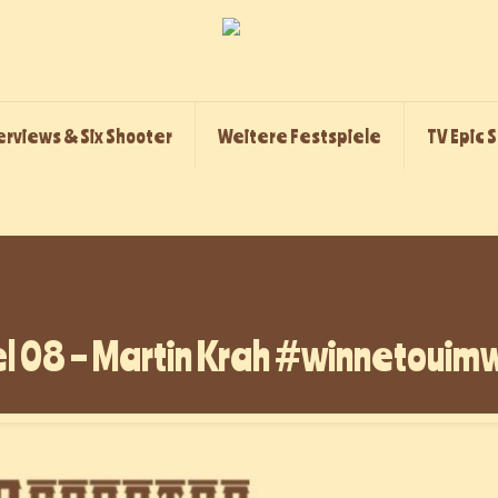
erviews & Six Shooter
Weitere Festspiele
TV Epic 
el 08 – Martin Krah #winnetoui