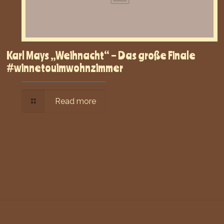
Karl Mays „Weihnacht“ – Das große Finale
#winnetouimwohnzimmer
Read more