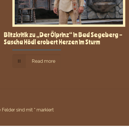
Blitzkritik zu „Der Ölprinz“ in Bad Segeberg –
Sascha Hödl erobert Herzen im Sturm
Read more
e Felder sind mit
*
markiert