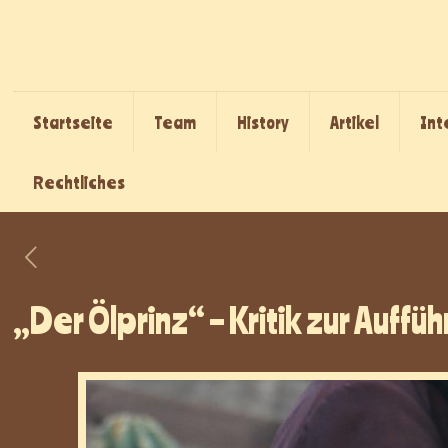
Startseite
Team
History
Artikel
Int
Rechtliches
„Der Ölprinz“ – Kritik zur Auff