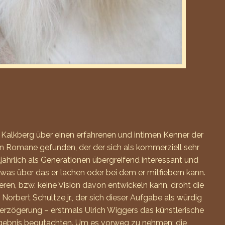
Kalkberg über einen erfahrenen und intimen Kenner der
en Romane gefunden, der der sich als kommerziell sehr
jährlich als Generationen übergreifend interessant und
twas über das er lachen oder bei dem er mitfiebern kann.
eren, bzw. keine Vision davon entwickeln kann, droht die
Norbert Schultze jr., der sich dieser Aufgabe als würdig
Verzögerung – erstmals Ulrich Wiggers das künstlerische
Ergebnis begutachten. Um es vorweg zu nehmen: die