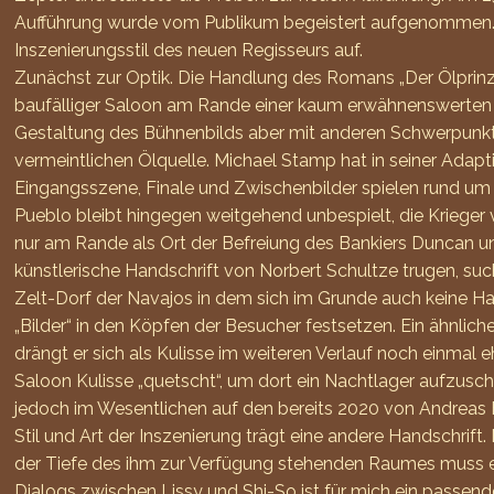
Aufführung wurde vom Publikum begeistert aufgenommen. De
Inszenierungsstil des neuen Regisseurs auf.
Zunächst zur Optik. Die Handlung des Romans „Der Ölprinz“ 
baufälliger Saloon am Rande einer kaum erwähnenswerten S
Gestaltung des Bühnenbilds aber mit anderen Schwerpunkten.
vermeintlichen Ölquelle. Michael Stamp hat in seiner Ada
Eingangsszene, Finale und Zwischenbilder spielen rund um
Pueblo bleibt hingegen weitgehend unbespielt, die Krieger
nur am Rande als Ort der Befreiung des Bankiers Duncan un
künstlerische Handschrift von Norbert Schultze trugen, su
Zelt-Dorf der Navajos in dem sich im Grunde auch keine Ha
„Bilder“ in den Köpfen der Besucher festsetzen. Ein ähnlic
drängt er sich als Kulisse im weiteren Verlauf noch einmal 
Saloon Kulisse „quetscht“, um dort ein Nachtlager aufzusc
jedoch im Wesentlichen auf den bereits 2020 von Andreas Fr
Stil und Art der Inszenierung trägt eine andere Handschrif
der Tiefe des ihm zur Verfügung stehenden Raumes muss e
Dialogs zwischen Lissy und Shi-So ist für mich ein passen