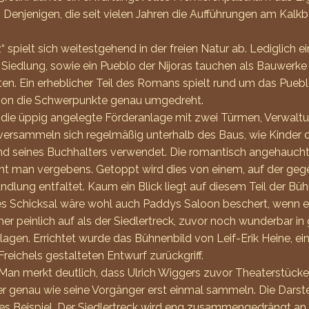
njenigen, die seit vielen Jahren die Aufführungen am Kalkbe
spielt sich weitestgehend in der freien Natur ab. Lediglich 
iedlung, sowie ein Pueblo der Nijoras tauchen als Bauwerke 
 Ein erheblicher Teil des Romans spielt rund um das Pueblo u
ption die Schwerpunkte genau umgedreht.
 die üppig angelegte Förderanlage mit zwei Türmen, Verwalt
 versammeln sich regelmäßig unterhalb des Baus, wie Kinder d
d seines Buchhalters verwendet. Die romantisch angehauchten
cht man vergebens. Getoppt wird dies von einem, auf der ge
ndlung entfaltet. Kaum ein Blick liegt auf diesem Teil der B
hes Schicksal wäre wohl auch Paddys Saloon beschert, wenn er
eher peinlich auf als der Siedlertreck, zuvor noch wunderbar i
hlagen. Errichtet wurde das Bühnenbild von Leif-Erik Heine,
eichels gestalteten Entwurf zurückgriff.
t. Man merkt deutlich, dass Ulrich Wiggers zuvor Theaterstück
r genau wie seine Vorgänger erst einmal sammeln. Die Darst
des Beispiel. Der Siedlertreck wird eng zusammengedrängt an