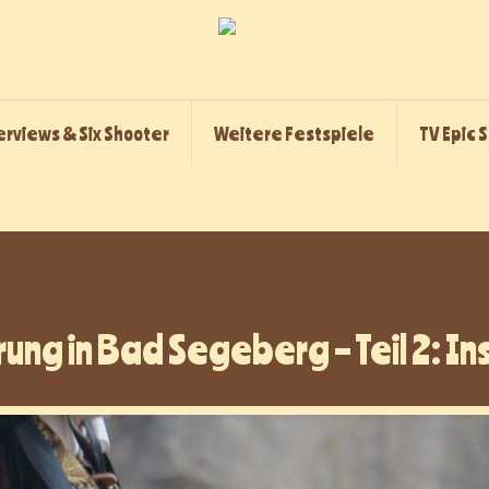
erviews & Six Shooter
Weitere Festspiele
TV Epic 
ührung in Bad Segeberg – Teil 2: 