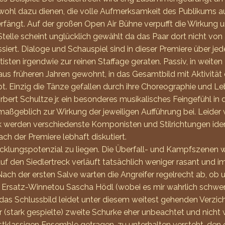
oll wohl dazu dienen, die volle Aufmerksamkeit des Publikums 
rfängt. Auf der großen Open Air Bühne verpufft die Wirkung und
telle scheint unglücklich gewählt da das Paar dort nicht von
siert. Dialoge und Schauspiel sind in dieser Premiere über je
atisten irgendwie zur reinen Staffage geraten. Passiv, in weit
 aus früheren Jahren gewohnt, in das Gesamtbild mit Aktivität
. Einzig die Tänze gefallen durch ihre Choreographie und Leb
bert Schultze jr. ein besonderes musikalisches Feingefühl i
aßgeblich zur Wirkung der jeweiligen Aufführung bei. Leider
 werden verschiedenste Komponisten und Stilrichtungen ident
ch der Premiere lebhaft diskutiert.
icklungspotenzial zu liegen. Die Überfall- und Kampfszenen wi
uf den Siedlertreck verläuft tatsächlich weniger rasant und imp
ch der ersten Salve warten die Angreifer regelrecht ab, ob 
rsatz-Winnetou Sascha Hödl (wobei es mir wahrlich schwerfäl
as Schlussbild leidet unter diesem weitest gehenden Verzich
r (stark gespielte) zweite Schurke eher unbeachtet und nich
rstklassigen Ensemble getragen, zu unterhalten versteht, den