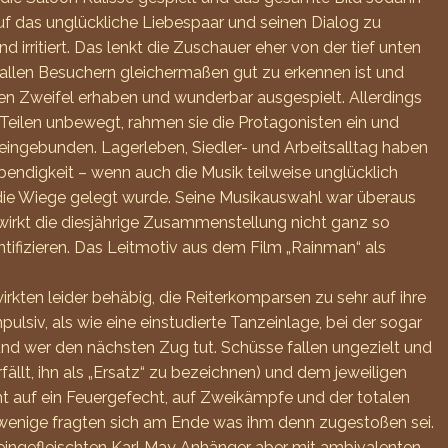
auf das unglückliche Liebespaar und seinen Dialog zu
 irritiert. Das lenkt die Zuschauer eher von der tief unten
 allen Besuchern gleichermaßen gut zu erkennen ist und
den Zweifel erhaben und wunderbar ausgespielt. Allerdings
en Teilen unbewegt, rahmen sie die Protagonisten ein und
 eingebunden. Lagerleben, Siedler- und Arbeitsalltag haben
endigkeit – wenn auch die Musik teilweise unglücklich
n die Wiege gelegt wurde. Seine Musikauswahl war überaus
 wirkt die diesjährige Zusammenstellung nicht ganz so
ifizieren. Das Leitmotiv aus dem Film „Rainman“ als
rkten leider behäbig, die Reiterkomparsen zu sehr auf ihre
ulsiv, als wie eine einstudierte Tanzeinlage, bei der sogar
und wer den nächsten Zug tut. Schüsse fallen ungezielt und
lt, ihn als „Ersatz“ zu bezeichnen) und dem jeweiligen
t auf ein Feuergefecht, auf Zweikämpfe und der totalen
t wenige fragten sich am Ende was ihm denn zugestoßen sei.
 eingefleischten Karl May Anhänger aber mit ambivalenten