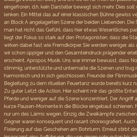
eingefroren, d.h. kein Darsteller bewegt sich mehr. Dies s
lenken. Ein Mittel das auf einer klassischen Bühne gewiss ve
an Block A angelagerten Szene der beiden Liebenden. Die S
man hat nicht das Gefühl, dass hier etwas Wesentliches pas
liegt der Fokus so stark auf den Protagonisten, dass die St
wirken dabei fast wie Fremdkörper. Sie werden weniger, als
wir schon üppiger und den Gesamteindruck prägender erlebt
erscheint. Apropos Musik. Uns war immer bewusst, dass Nor
stimmig, unterstützte und untermalte die Szenen und trug m
harmonisch und in sich geschlossen. Freunde der Filmmusik
Begleitung zu dem rituellen Feuertanz wurde bereits kurz na
Zu guter Letzt die Action. Hier scheint mir das größte Entw
Pferde und weniger auf die Szene konzentriert. Der Angriff a
kurze Pausen-Momente in die Blöcke eingebaut schienen. Na
nur um des Lärms wegen. Einzig die Zweikämpfe zwischen E
Gegner waren konsequent und rasant choreografiert. Auch d
Fixierung auf das Geschehen am Bohrturm. Erneut stirbt de
Insgesamt eine Aufführung, die von einem sehr guten bis e