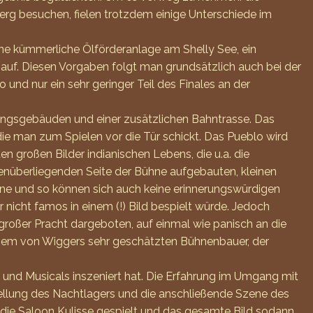
rg besuchen, fielen trotzdem einige Unterschiede im
eine kümmerliche Ölförderanlage am Shelly See, ein
auf. Diesen Vorgaben folgt man grundsätzlich auch bei der
nd nur ein sehr geringer Teil des Finales an der
ungsgebäuden und einer zusätzlichen Bahntrasse. Das
ie man zum Spielen vor die Tür schickt. Das Pueblo wird
 großen Bilder indianischen Lebens, die u.a. die
genüberliegenden Seite der Bühne aufgebauten, kleinen
ühne und so können sich auch keine erinnerungswürdigen
 nicht famos in einem (!) Bild bespielt würde. Jedoch
n großer Pracht dargeboten, auf einmal wie panisch an die
 einem von Wiggers sehr geschätzten Bühnenbauer, der
e und Musicals inszeniert hat. Die Erfahrung im Umgang mit
ellung des Nachtlagers und die anschließende Szene des
 die Saloon Kulisse gespielt und das gesamte Bild sodann