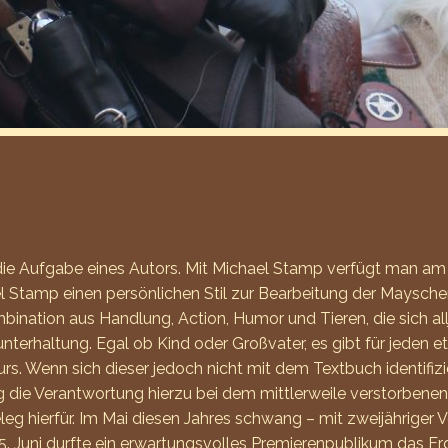
ie Aufgabe eines Autors. Mit Michael Stamp verfügt man am 
el Stamp einen persönlichen Stil zur Bearbeitung der Maysch
bination aus Handlung, Action, Humor und Tieren, die sich all
nterhaltung. Egal ob Kind oder Großvater, es gibt für jeden e
rs. Wenn sich dieser jedoch nicht mit dem Textbuch identifizi
g die Verantwortung hierzu bei dem mittlerweile verstorbenen 
leg hierfür. Im Mai diesen Jahres schwang – mit zweijähriger 
25. Juni durfte ein erwartungsvolles Premierenpublikum das 