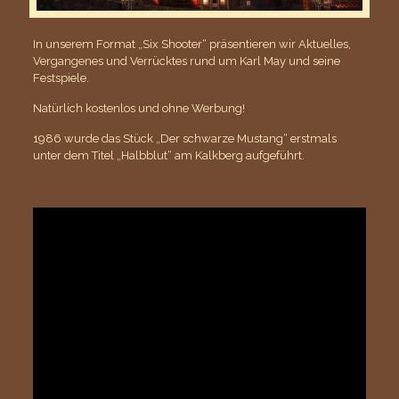
In unserem Format „Six Shooter“ präsentieren wir Aktuelles,
Vergangenes und Verrücktes rund um Karl May und seine
Festspiele.
Natürlich kostenlos und ohne Werbung!
1986 wurde das Stück „Der schwarze Mustang“ erstmals
unter dem Titel „Halbblut“ am Kalkberg aufgeführt.