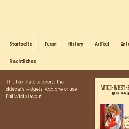
Startseite
Team
History
Artikel
Int
Rechtliches
This template supports the
sidebar's widgets.
Add one
or use
Full Width layout.