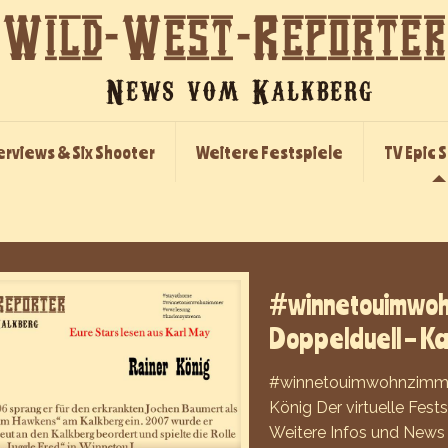
erviews & Six Shooter
Weitere Festspiele
TV Epic 
#winnetouimwohn
Doppelduell – Kap
#winnetouimwohnzimmer 
König Der virtuelle Fes
Weitere Infos und News