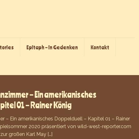
Stories
Epitaph – in Gedenken
Kontakt
zimmer – Ein amerikanisches
itel 01 – Rainer König
– Ein amerikanisches Doppelduell – Kapitel 01 – Rainer
tspielsommer 2020 präsentiert von wild-west-reporter.com
 zur großen Karl May
[…]