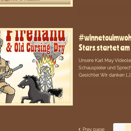
#winnetouimwohn
Stars startet a
Unsere Karl May Videole
Schauspieler und Sprech
Gesichter. Wir danken
[…]
Prev page
1