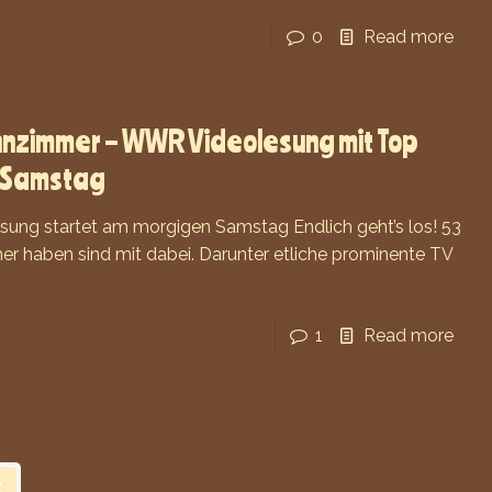
0
Read more
zimmer – WWR Videolesung mit Top
m Samstag
sung startet am morgigen Samstag Endlich geht’s los! 53
er haben sind mit dabei. Darunter etliche prominente TV
1
Read more
2