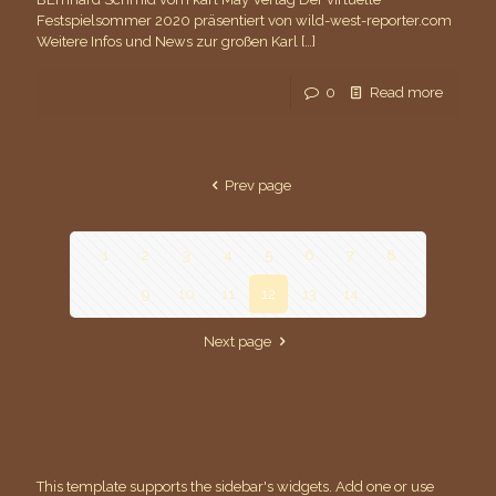
Festspielsommer 2020 präsentiert von wild-west-reporter.com
Weitere Infos und News zur großen Karl
[…]
0
Read more
Prev page
1
2
3
4
5
6
7
8
9
10
11
12
13
14
Next page
This template supports the sidebar's widgets.
Add one
or use