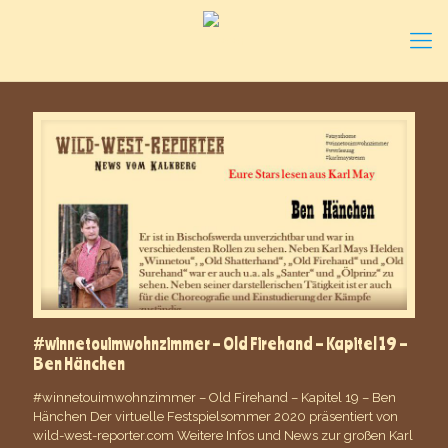
#winnetouimwohnzimmer – Old Firehand – Kapitel 19 –
Ben Hänchen
#winnetouimwohnzimmer – Old Firehand – Kapitel 19 – Ben
Hänchen Der virtuelle Festspielsommer 2020 präsentiert von
wild-west-reporter.com Weitere Infos und News zur großen Karl