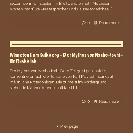
setzen, denn wir spielen im Breitwandformat!“ Mit diesen
Worten begrüßte Pressesprecher und Hausautor Michael
[…]
0
Read more
Winnetou I am Kalkberg – Der Mythos von Nscho-tschi –
Ein Rückblick
Der Mythos von Nscho-tschi Dem Zeitgeist geschuldet,
konzentrieren sich die Romane von Karl May sehr stark auf
männliche Protagonisten. Die zumeist im Vordergrund
stehende Männerfreundschaft lässt
[…]
0
Read more
Prev page