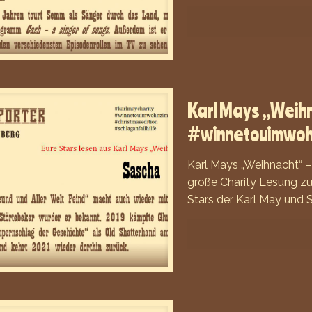
Karl Mays „Weihn
#winnetouimwo
Karl Mays „Weihnacht“ 
große Charity Lesung zu
Stars der Karl May und 