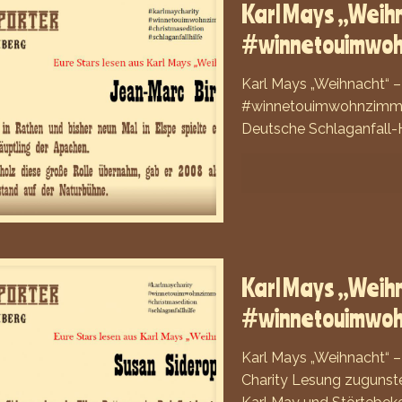
Karl Mays „Weihn
#winnetouimwo
Karl Mays „Weihnacht“ –
#winnetouimwohnzimmer 
Deutsche Schlaganfall-H
Karl Mays „Weihn
#winnetouimwo
Karl Mays „Weihnacht“ 
Charity Lesung zugunste