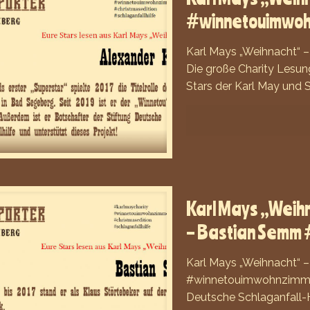
#winnetouimwo
Karl Mays „Weihnacht“ 
Die große Charity Lesun
Stars der Karl May und 
Karl Mays „Weih
– Bastian Semm
Karl Mays „Weihnacht“ 
#winnetouimwohnzimmer 
Deutsche Schlaganfall-H