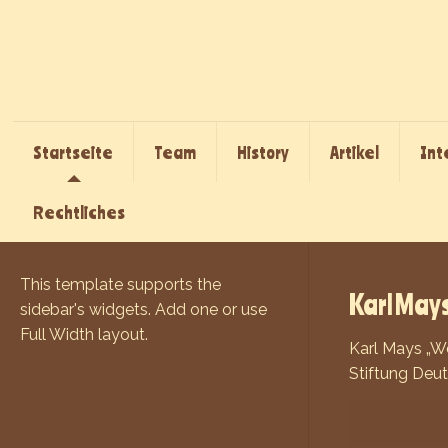
Startseite
Team
History
Artikel
Int
Rechtliches
This template supports the
Karl May
sidebar's widgets.
Add one
or use
Full Width layout.
Karl Mays „W
Stiftung Deut