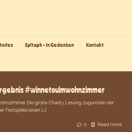
Stories
Epitaph – in Gedenken
Kontakt
ergebnis #winnetouimwohnzimmer
ohnzimmer Die große Charity Lesung zugunsten der
er Festspiele lesen
[…]
0
Read more