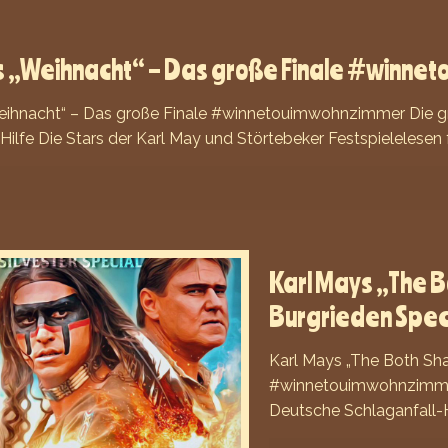
s „Weihnacht“ – Das große Finale #winne
eihnacht“ – Das große Finale #winnetouimwohnzimmer Die gr
Hilfe Die Stars der Karl May und Störtebeker Festspielelesen 
Karl Mays „The Bo
Burgrieden Spe
Karl Mays „The Both Shat
#winnetouimwohnzimmer 
Deutsche Schlaganfall-H