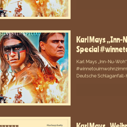
Karl Mays „Inn-N
Special #winne
Karl Mays „Inn-Nu-Woh“ 
#winnetouimwohnzimmer 
Deutsche Schlaganfall-H
Karl Mays „Weihn