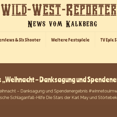
erviews & Six Shooter
Weitere Festspiele
TV Epic 
s „Weihnacht – Danksagung und Spenden
eihnacht – Danksagung und Spendenergebnis #winnetouimw
sche Schlaganfall-Hilfe Die Stars der Karl May und Störtebek