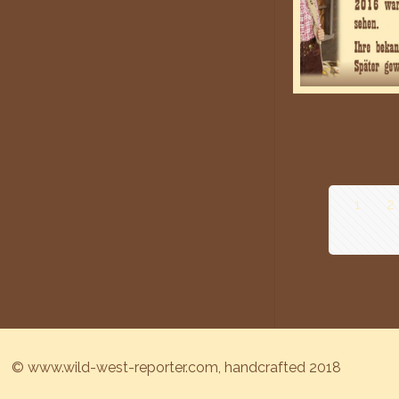
1
2
© www.wild-west-reporter.com, handcrafted 2018