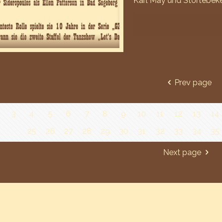
Karl May und Störtebeke
Prev page
3
4
5
6
7
8
9
10
11
12
13
14
25
26
27
28
29
30
31
32
33
34
35
Next page