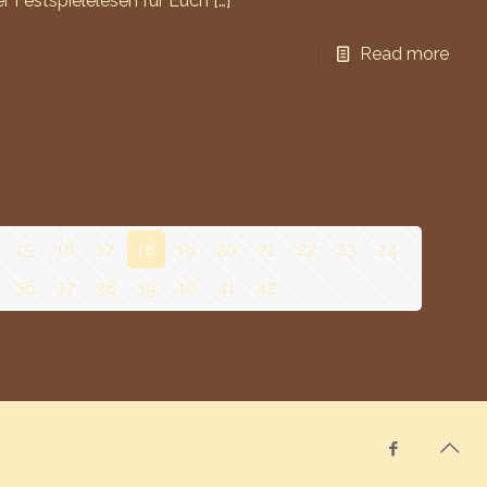
r Festspielelesen für Euch
[…]
Read more
15
16
17
18
19
20
21
22
23
24
36
37
38
39
40
41
42