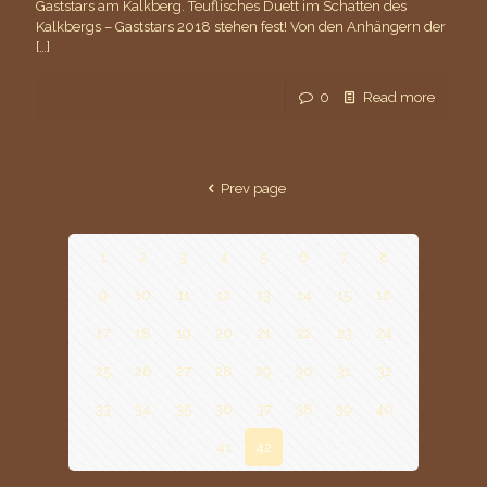
Gaststars am Kalkberg. Teuflisches Duett im Schatten des
Kalkbergs – Gaststars 2018 stehen fest! Von den Anhängern der
[…]
0
Read more
Prev page
1
2
3
4
5
6
7
8
9
10
11
12
13
14
15
16
17
18
19
20
21
22
23
24
25
26
27
28
29
30
31
32
33
34
35
36
37
38
39
40
41
42