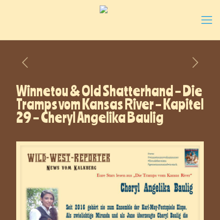
Winnetou & Old Shatterhand – Die
Tramps vom Kansas River – Kapitel
29 – Cheryl Angelika Baulig