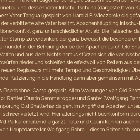
innetou und dessen Vater Intschu-tschuna (dargestellt von 
einem Vater Tangua (gespielt von Harald P. Wieczorek) die g
s der verbitterte alte Vater besitzt. Apachenhäuptling Intsch
nenkonflikt ganz unterschiedlicher Art ab. Die Tatsache, dass
usautor Stamp zu verdanken, der ganz bewusst die besondere
ene mündet in der Befreiung der beiden Apachen durch Old S
ffen und aus dem Nichts heraus stürzen sich die von Nscho-
sowürfen nieder und schleifen sie effektvoll von Reitern aus de
s neuen Regisseurs mit mehr Tempo und Geschwindigkeit Über
ende Platzierung in die Handlung dann aber gemeinsam mit A
das Eisenbahner Camp gespielt. Allen Warnungen von Old Sha
f vor. Rattler (Dustin Semmelrogge) und Santer (Wolfgang Ba
 Empörung Old Shatterhands geht im Angriff der Apachen un
chwer verletzt wird. Hier allerdings nicht buchkonform durc
ll Parker erheiternd ergänzt. Tölle und Cecini können auch hi
von Hauptdarsteller Wolfgang Bahro – diesen Seitenhieb konn