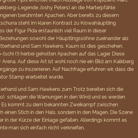
Kalkberg-Legende Joshy Peters) an die Marterpfähle
efangenen berühmten Apachen. Aber bereits zu diesem
u-tschuna steht im klaren Kontrast zu Kiowahäuptling
 der Figur Pida erstaunlich viel Raum in dieser
n Beziehungen sowohl der Häuptlingssöhne zueinander als
hatterhand und Sam Hawkens. Kaum ist dies geschehen,
tschi (!) herbei geholten Apachen auf das Lager. Diese
r Arena. Auf diese Art ist wohl noch nie ein Bild am Kalkberg
gänge zu inszenieren. Auf Nachfrage erfuhren wir, dass die
utor Stamp erarbeitet wurde.
tterhand und Sam Hawkens zum Trotz bereiten sich die
hro) schlagen die Warnungen in den Wind und es werden
ter. Es kommt zu dem bekannten Zweikampf zwischen
h einen Stich in den Hals, sondern in den Magen. Die Szene
er in der Kürze der Einlage gefallen. Allerdings kommt es
te man sich einfach nicht verkneifen.