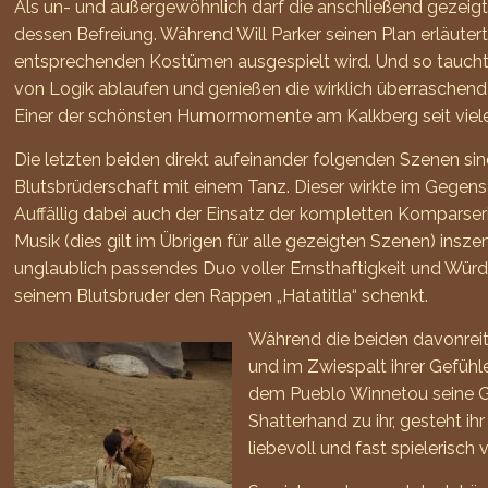
Als un- und außergewöhnlich darf die anschließend gezeig
dessen Befreiung. Während Will Parker seinen Plan erläuter
entsprechenden Kostümen ausgespielt wird. Und so taucht
von Logik ablaufen und genießen die wirklich überraschen
Einer der schönsten Humormomente am Kalkberg seit viele
Die letzten beiden direkt aufeinander folgenden Szenen si
Blutsbrüderschaft mit einem Tanz. Dieser wirkte im Gegensa
Auffällig dabei auch der Einsatz der kompletten Komparse
Musik (dies gilt im Übrigen für alle gezeigten Szenen) ins
unglaublich passendes Duo voller Ernsthaftigkeit und Wür
seinem Blutsbruder den Rappen „Hatatitla“ schenkt.
Während die beiden davonreit
und im Zwiespalt ihrer Gefüh
dem Pueblo Winnetou seine Gef
Shatterhand zu ihr, gesteht 
liebevoll und fast spielerisc