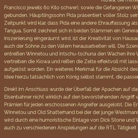
Francisco jeweils 60 Kilo schwer), sowie die Gefangenen W
gebunden. Häuptlingssohn Pida präsentiert voller Stolz s
Zeitpunkt wird klar, dass Pida eine andere Ehrauffassung al
Tangua. Somit zeichnet sich in beiden Stämmen ein Generatio
Inszenierung eingeräumt wird, ist der Kreativität von Ha
auch der Söhne zu den Vätern herausarbeiten will. Die Sz
entreißen Winnetou und Intschu-tschuna den Wachen ihre Wa
vertreiben die Kiowa und reißen die Zelte effektvoll mit las
aufgelöst worden. Ein weiteres Merkmal für die Absicht de
Idee hierzu tatsächlich von König selbst stammt, die pass
Direkt im Anschluss wurde der Überfall der Apachen auf 
Eisenbahner nicht wirklich auf den bevorstehenden Angrif
Prämien für jeden erschossenen Angreifer ausgelobt. Die
Winnetou und Old Shatterhand bei der der junge Westmann s
wird durch eine humoristische Einlage von Dick Stone und Wi
auch zu verschiedenen Anspielungen auf die RTL Tätigkeit 