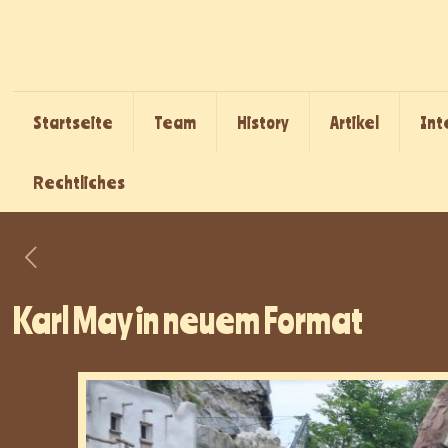
Startseite
Team
History
Artikel
Int
Rechtliches
Karl May in neuem Format