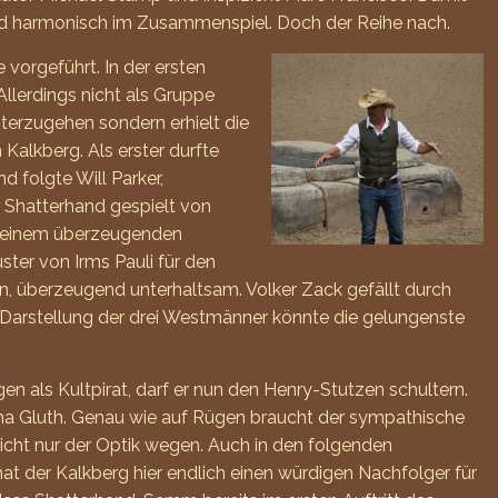
nd harmonisch im Zusammenspiel. Doch der Reihe nach.
 vorgeführt. In der ersten
Allerdings nicht als Gruppe
nterzugehen sondern erhielt die
Kalkberg. Als erster durfte
d folgte Will Parker,
 Shatterhand gespielt von
mit einem überzeugenden
ter von Irms Pauli für den
n, überzeugend unterhaltsam. Volker Zack gefällt durch
se Darstellung der drei Westmänner könnte die gelungenste
en als Kultpirat, darf er nun den Henry-Stutzen schultern.
scha Gluth. Genau wie auf Rügen braucht der sympathische
icht nur der Optik wegen. Auch in den folgenden
t der Kalkberg hier endlich einen würdigen Nachfolger für