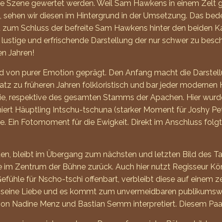
te Szene gewertet werden. Weil Sam Hawkens in einem Zelt ge
t, sehen wir diesen im Hintergrund in der Umsetzung. Das bed
 zum Schluss der befreite Sam Hawkens hinter den beiden K
d lustige und erfrischende Darstellung der nur schwer zu be
n Jahren!
nd von purer Emotion geprägt. Den Anfang macht die Darstel
tz zu früheren Jahren folkloristisch und bar jeder modernen 
rie, respektive des gesamten Stamms der Apachen. Hier wurde
zeniert Häuptling Intschu-tschuna (starker Moment für Joshy 
de. Ein Fotomoment für die Ewigkeit. Direkt im Anschluss fo
en, bleibt im Übergang zum nächsten und letzten Bild des T
le im Zentrum der Bühne zurück. Auch hier nutzt Regisseur K
ühle für Nscho-tschi offenbart, verbleibt diese auf einem zen
ihr seine Liebe und es kommt zum unvermeidbaren publikums
h von Nadine Menz und Bastian Semm interpretiert. Diesem Pa