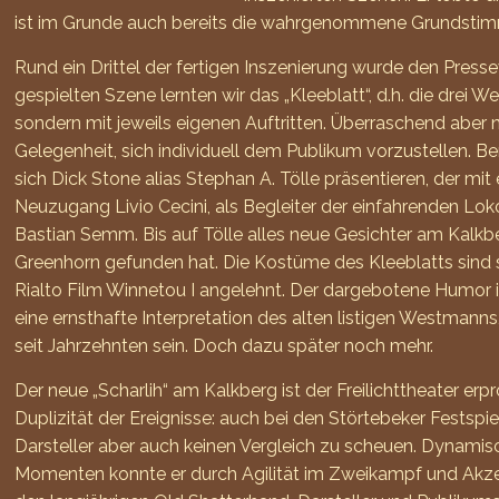
ist im Grunde auch bereits die wahrgenommene Grundstimm
Rund ein Drittel der fertigen Inszenierung wurde den Presse
gespielten Szene lernten wir das „Kleeblatt“, d.h. die dre
sondern mit jeweils eigenen Auftritten. Überraschend aber 
Gelegenheit, sich individuell dem Publikum vorzustellen. Be
sich Dick Stone alias Stephan A. Tölle präsentieren, der mi
Neuzugang Livio Cecini, als Begleiter der einfahrenden L
Bastian Semm. Bis auf Tölle alles neue Gesichter am Kalkbe
Greenhorn gefunden hat. Die Kostüme des Kleeblatts sind s
Rialto Film Winnetou I angelehnt. Der dargebotene Humor 
eine ernsthafte Interpretation des alten listigen Westmann
seit Jahrzehnten sein. Doch dazu später noch mehr.
Der neue „Scharlih“ am Kalkberg ist der Freilichttheater e
Duplizität der Ereignisse: auch bei den Störtebeker Fests
Darsteller aber auch keinen Vergleich zu scheuen. Dynamis
Momenten konnte er durch Agilität im Zweikampf und Akzent