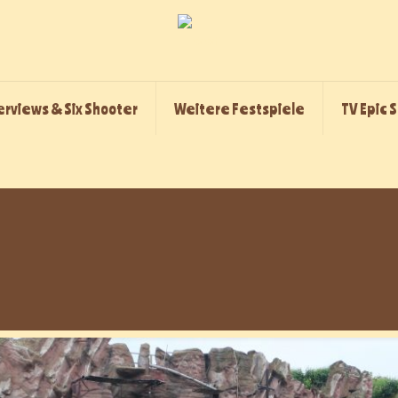
erviews & Six Shooter
Weitere Festspiele
TV Epic 