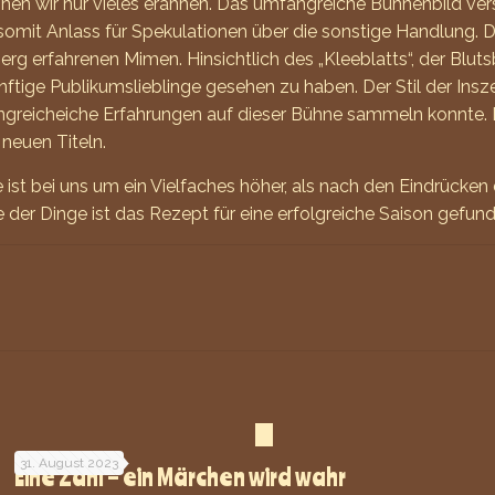
nen wir nur vieles erahnen. Das umfangreiche Bühnenbild v
somit Anlass für Spekulationen über die sonstige Handlung. D
rg erfahrenen Mimen. Hinsichtlich des „Kleeblatts“, der Bl
künftige Publikumslieblinge gesehen zu haben. Der Stil der In
ngreicheiche Erfahrungen auf dieser Bühne sammeln konnte. 
neuen Titeln.
 ist bei uns um ein Vielfaches höher, als nach den Eindrücken
er Dinge ist das Rezept für eine erfolgreiche Saison gefund
31. August 2023
Eine Zahl – ein Märchen wird wahr