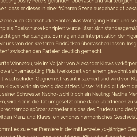
liebling Joshy Peters gefunden. Überraschend war lediglich, 
ßen, dass er dieses in einer früheren Szene ausgehändigt be
n Szene auch Oberschurke Santer alias Wolfgang Bahro und se
mp als Edelschurke konzipiert wurde, lässt sich standesgemä
schlächtigen Handlangers. Es mag an der Interpretation der Fi
n wir uns von den weiteren Eindrücken überraschen lassen. In
nten“ zwischen den Parteien deutlich gemacht.
rfte Winnetou, wie im Vorjahr von Alexander Klaws verkörpert,
iowa Unterhäuptling Pida (verkörpert von einem gewohnt sehr
echselnden Gegnern ist rasant inszeniert und wird von Kla
en Kiowa wirkt ein wenig deplatziert. Unser Mitleid gilt dem
iner Schwester Nscho-tschi (noch ein Neuling: Nadine Menz) 
ern, wird hier in die Tat umgesetzt ohne dabei übertrieben zu
Sprechtempo spürbar schneller als das des Bruders und des V
 bilden Menz und Klaws ein schönes harmonisches Geschwist
kommt es zu einer Premiere in der mittlerweile 70-jährigen G
n in der Prärie ein Lager aufschlagen. Blitzschnell werden zw