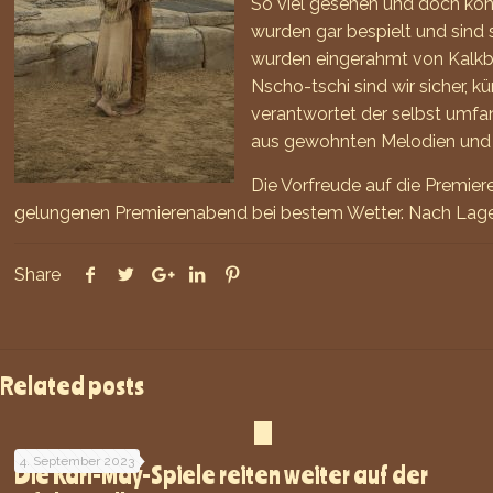
So viel gesehen und doch kön
wurden gar bespielt und sind 
wurden eingerahmt von Kalkbe
Nscho-tschi sind wir sicher, 
verantwortet der selbst umfa
aus gewohnten Melodien und 
Die Vorfreude auf die Premiere
gelungenen Premierenabend bei bestem Wetter. Nach Lage d
Share
Related posts
4. September 2023
Die Karl-May-Spiele reiten weiter auf der