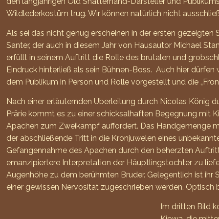
den langjährigen Old Shatterhand-Darsteller und Publikums
Wildlederkostüm trug. Wir können natürlich nicht ausschlie
Als sei das nicht genug erscheinen in der ersten gezeigte
Santer, der auch in diesem Jahr von Hausautor Michael Sta
erfüllt in seinem Auftritt die Rolle des brutalen und grob
Eindruck hinterließ als sein Bühnen-Boss. Auch hier dürfe
dem Publikum in Person und Rolle vorgestellt und die „Fro
Nach einer erläuternden Überleitung durch Nicolas König du
Prärie kommt es zu einer schicksalhaften Begegnung mit K
Apachen zum Zweikampf auffordert. Das Handgemenge mit w
der abschließende Tritt in die Kronjuwelen eines unbekannt
Gefangennahme des Apachen durch den beherzten Auftritt se
emanzipiertere Interpretation der Häuptlingstochter zu lief
Augenhöhe zu dem berühmten Bruder. Gelegentlich ist ihr 
einer gewissen Nervosität zugeschrieben werden. Optisch
Im dritten Bild 
Kiowa, die mitte