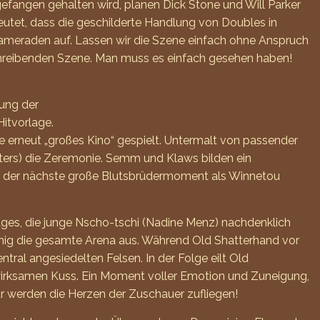
fangen gehalten wird, planen Dick Stone und Will Parker
eutet, dass die geschilderte Handlung von Doubles in
ameraden auf. Lassen wir die Szene einfach ohne Anspruch
schreibenden Szene. Man muss es einfach gesehen haben!
lung der
Hitvorlage.
 erneut „großes Kino“ gespielt. Untermalt von passender
Peters) die Zeremonie. Semm und Klaws bilden ein
lgt der nächste große Blutsbrüdermoment als Winnetou
ages, die junge Nscho-tschi (Nadine Menz) nachdenklich
önig die gesamte Arena aus. Während Old Shatterhand vor
tral angesiedelten Felsen. In der Folge eilt Old
wirksamen Kuss. Ein Moment voller Emotion und Zuneigung,
ar werden die Herzen der Zuschauer zufliegen!