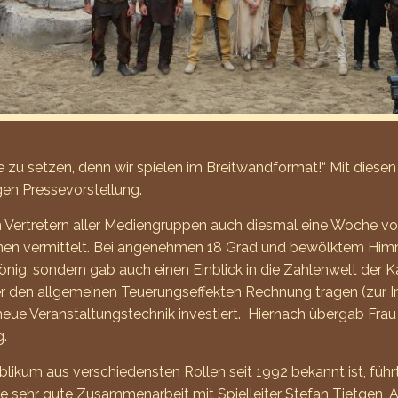
eihe zu setzen, denn wir spielen im Breitwandformat!“ Mit di
en Pressevorstellung.
 Vertretern aller Mediengruppen auch diesmal eine Woche vo
nen vermittelt. Bei angenehmen 18 Grad und bewölktem Himmel
önig, sondern gab auch einen Einblick in die Zahlenwelt der
 den allgemeinen Teuerungseffekten Rechnung tragen (zur Inf
neue Veranstaltungstechnik investiert. Hiernach übergab Frau
g.
blikum aus verschiedensten Rollen seit 1992 bekannt ist, füh
die sehr gute Zusammenarbeit mit Spielleiter Stefan Tietgen,