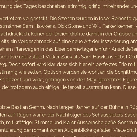
ung des Tages beschrieben: stimmig, griffig, miteinander u
vertretern vorgestellt. Die Szenen wurden in loser Reihenfolge
i Westmänner Sam Hawkens, Dick Stone und Will Parker kennen. 
nachdrücklich: keiner der Dreien drohte damit in der Gruppe u
reits ein Vorgeschmack auf eine neue Art der Inszenierung am 
t einem Planwagen in das Eisenbahnerlager einfuhr. Anschließen
okomotive und zuletzt Volker Zack als Sam Hawkens nebst Old
rg. Doch sofort wird klar, dass sich hier ein perfektes Trio 
timmig wie selten. Optisch wurden sie wohl an die Schnittmus
ist dezent und wirkt, getragen von den May-gerechten Figure
s, der trotzdem auch eifrige Heiterkeit ausstrahlen kann. Die
rprobte Bastian Semm. Nach langen Jahren auf der Bühne in Rüg
pielen auf Rügen war er der Nachfolger des Schauspielers Sa
ch, mit kräftiger Stimme und klarer Aussprache gefiel Semm n
uierung der romantischen Augenblicke gefallen. Vielleicht ha