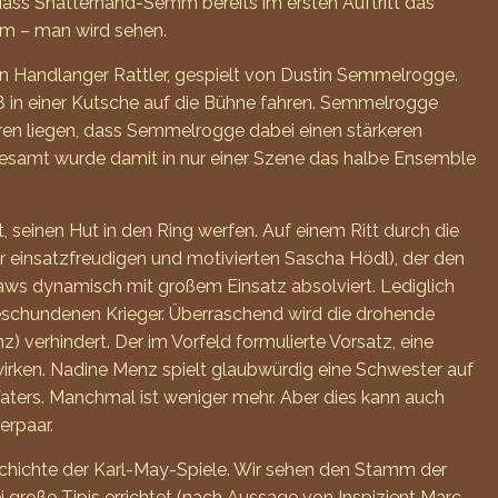
dass Shatterhand-Semm bereits im ersten Auftritt das
kam – man wird sehen.
in Handlanger Rattler, gespielt von Dustin Semmelrogge.
ß in einer Kutsche auf die Bühne fahren. Semmelrogge
guren liegen, dass Semmelrogge dabei einen stärkeren
sgesamt wurde damit in nur einer Szene das halbe Ensemble
 seinen Hut in den Ring werfen. Auf einem Ritt durch die
 einsatzfreudigen und motivierten Sascha Hödl), der den
ws dynamisch mit großem Einsatz absolviert. Lediglich
 geschundenen Krieger. Überraschend wird die drohende
verhindert. Der im Vorfeld formulierte Vorsatz, eine
 wirken. Nadine Menz spielt glaubwürdig eine Schwester auf
aters. Manchmal ist weniger mehr. Aber dies kann auch
erpaar.
eschichte der Karl-May-Spiele. Wir sehen den Stamm der
ei große Tipis errichtet (nach Aussage von Inspizient Marc