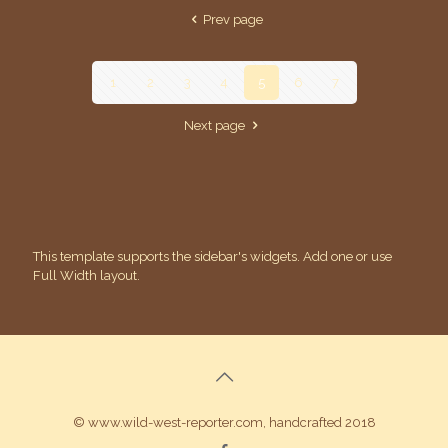
Prev page
1
2
3
4
5
6
7
Next page
This template supports the sidebar's widgets.
Add one
or use
Full Width layout.
© www.wild-west-reporter.com, handcrafted 2018