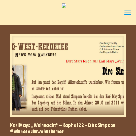
Karl Mays „Weihnacht“ – Kapitel 22 – Dirc Simpson
#winnetouimwohnzimmer