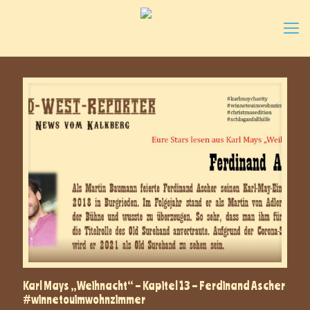
Karl Mays „Weihnacht“ – Kapitel 13 – Ferdinand Ascher
#winnetouimwohnzimmer