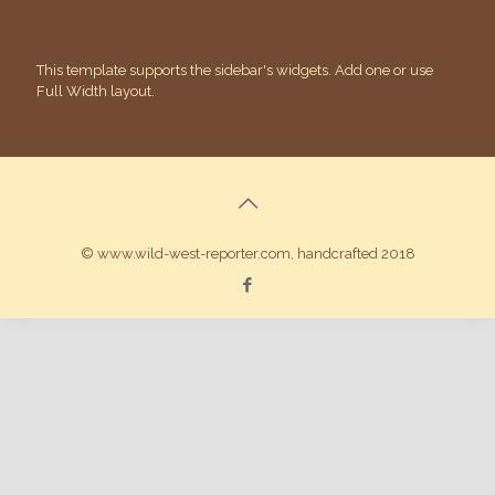
This template supports the sidebar's widgets.
Add one
or use
Full Width layout.
© www.wild-west-reporter.com, handcrafted 2018