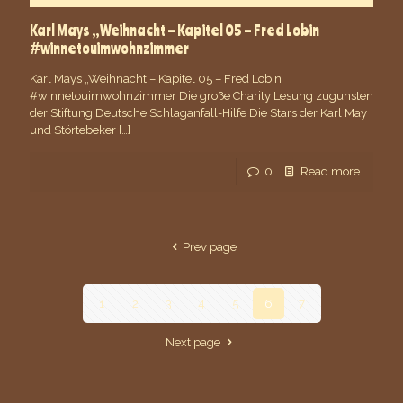
Karl Mays „Weihnacht – Kapitel 05 – Fred Lobin
#winnetouimwohnzimmer
Karl Mays „Weihnacht – Kapitel 05 – Fred Lobin
#winnetouimwohnzimmer Die große Charity Lesung zugunsten
der Stiftung Deutsche Schlaganfall-Hilfe Die Stars der Karl May
und Störtebeker
[…]
0
Read more
Prev page
1
2
3
4
5
6
7
Next page