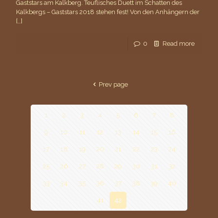
Gaststars am Kalkberg. Teuflisches Duett im Schatten des
Kalkbergs – Gaststars 2018 stehen fest! Von den Anhängern der
[…]
0
Read more
Prev page
1
2
3
4
5
6
7
8
9
10
11
12
13
14
15
16
17
18
19
20
21
22
23
24
25
26
27
28
29
30
31
32
33
34
35
36
37
38
39
40
41
42