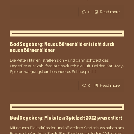
0
Read more
Bad Segeberg: Neues Bühnenbild entsteht durch
neuen Bühnenbildner
Die Ketten klirren, straffen sich – und dann schwebt das
Ungetüm aus Stahl fast lautlos durch die Luft. Bei den Karl-May-
Spielen war jüngst ein besonderes Schauspiel
[…]
0
Read more
Bad Segeberg: Plakat zur Spielzeit 2022 präsentiert
Mit neuem Plakatkünstler und offiziellem Startschuss haben am
Freitag die Karl-May-Spiele Bad Segeberg im Indian Village am